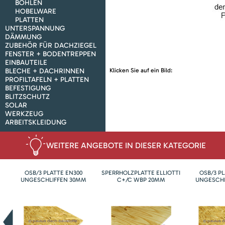
BOHLEN
HOBELWARE
PLATTEN
UNTERSPANNUNG
DÄMMUNG
ZUBEHÖR FÜR DACHZIEGEL
FENSTER + BODENTREPPEN
EINBAUTEILE
BLECHE + DACHRINNEN
Klicken Sie auf ein Bild:
PROFILTAFELN + PLATTEN
BEFESTIGUNG
BLITZSCHUTZ
SOLAR
WERKZEUG
ARBEITSKLEIDUNG
WEITERE ANGEBOTE IN DIESER KATEGORIE
OSB/3 PLATTE EN300
SPERRHOLZPLATTE ELLIOTTI
OSB/3 P
UNGESCHLIFFEN 30MM
C+/C WBP 20MM
UNGESCHL