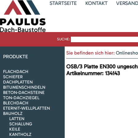
STARTSEITE
KONTAKT
VERSAN
SUCHE:
Sie befinden sich hier:
Onlinesh
PRODUKTE
OSB/3 Platte EN300 ungesch
FLACHDACH
Artikelnummer
:
134143
SCHIEFER
DACHPLATTEN
BITUMENSCHINDELN
BETON-DACHSTEINE
TON-DACHZIEGEL
BLECHDACH
ETERNIT-WELLPLATTEN
BAUHOLZ
LATTEN
SCHALUNG
KEILE
KANTHOLZ