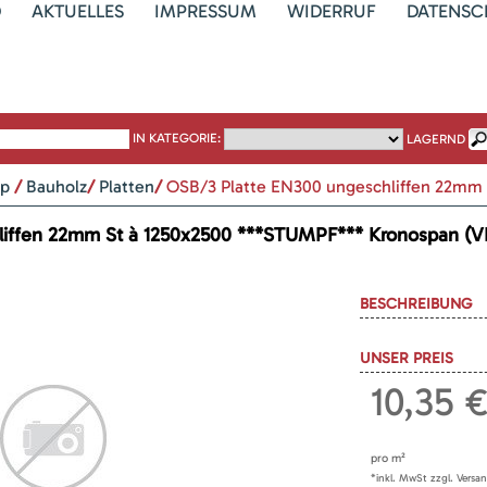
D
AKTUELLES
IMPRESSUM
WIDERRUF
DATENSC
IN KATEGORIE:
LAGERND
op
/
Bauholz
/
Platten
/
OSB/3 Platte EN300 ungeschliffen 22mm
liffen 22mm
St à 1250x2500 ***STUMPF*** Kronospan (V
BESCHREIBUNG
UNSER PREIS
10,35
€
pro
m²
*inkl. MwSt zzgl. Versa