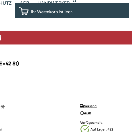
HUTZ
AGB
HANDWERKER
Ihr Warenkorb ist leer.
E=42 St)
*
Versand
AGB
:
Verfügbarkeit
Auf Lager: 422
nd