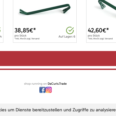
38,85
€*
42,60
€*
pro
Stück
pro
Stück
 4
Auf Lager: 6
*inkl. MwSt zzgl. Versand
*inkl. MwSt zzgl. Versand
shop running on
DaCuris.Trade
s um Dienste bereitzustellen und Zugriffe zu analysiere