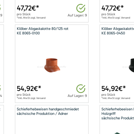
47,72
€*
47,72
€*
pro
Stück
pro
Stück
 9
Auf Lager: 9
*inkl. MwSt zzgl. Versand
*inkl. MwSt zzgl. Versand
Klöber Abgaskalotte 80/125 rot
Klöber Abgaskalott
KE 8065-0100
KE 8065-0450
54,92
€*
54,92
€*
pro
Stück
pro
Stück
14
Auf Lager: 9
*inkl. MwSt zzgl. Versand
*inkl. MwSt zzgl. Versand
t
Schieferhebeeisen handgeschmiedet
Schieferhebeeisen
sächsische Produktion / Adner
Holzgriff
sächsische Produkt