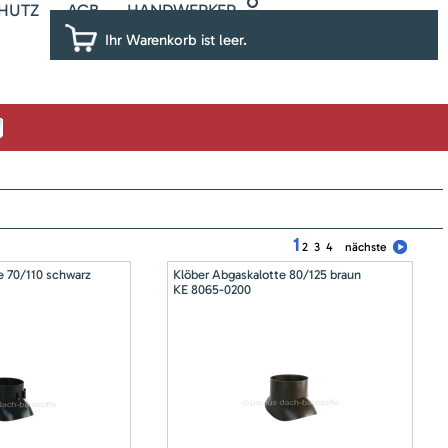
HUTZ
AGB
HANDWERKER
Ihr Warenkorb ist leer.
1
2
3
4
nächste
e 70/110 schwarz
Klöber Abgaskalotte 80/125 braun
KE 8065-0200