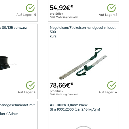
54,92
€*
pro
Stück
Auf Lager: 19
Auf Lager: 2
*inkl. MwSt zzgl. Versand
e 80/125 schwarz
Nageleisen/Flickeisen handgeschmiedet
500
kurz
78,66
€*
pro
Stück
Auf Lager: 6
Auf Lager: 4
*inkl. MwSt zzgl. Versand
 handgeschmiedet mit
Alu-Blech 0,8mm blank
St à 1000x2000 (ca. 2,16 kg/qm)
ion / Adner