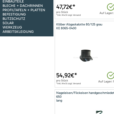
EINBAUTEILE
47,72
€*
BLECHE + DACHRINNEN
PROFILTAFELN + PLATTEN
pro
Stück
Auf Lager:
BEFESTIGUNG
*inkl. MwSt zzgl. Versand
BLITZSCHUTZ
SOLAR
Klöber Abgaskalotte 80/125 grau
WERKZEUG
KE 8065-0400
ARBEITSKLEIDUNG
54,92
€*
pro
Stück
Auf Lager: 
*inkl. MwSt zzgl. Versand
Nageleisen/Flickeisen handgeschmiede
650
lang