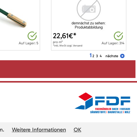
22,61
€*
pro
m²
Auf Lager: 5
Auf Lager: 314
*inkl. MwSt zzgl. Versand
1
2
3
4
nächste
n.
Weitere Informationen
OK