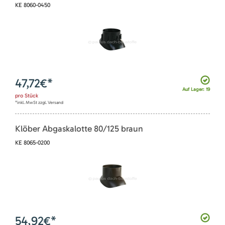
KE 8060-0450
47,72
€*
Auf Lager: 19
pro
Stück
*inkl. MwSt zzgl. Versand
Klöber Abgaskalotte 80/125 braun
KE 8065-0200
54,92
€*