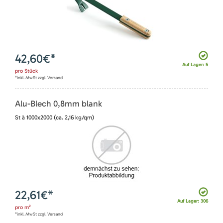
42,60
€*
Auf Lager: 5
pro
Stück
*inkl. MwSt zzgl. Versand
Alu-Blech 0,8mm blank
St à 1000x2000 (ca. 2,16 kg/qm)
22,61
€*
Auf Lager: 306
pro
m²
*inkl. MwSt zzgl. Versand