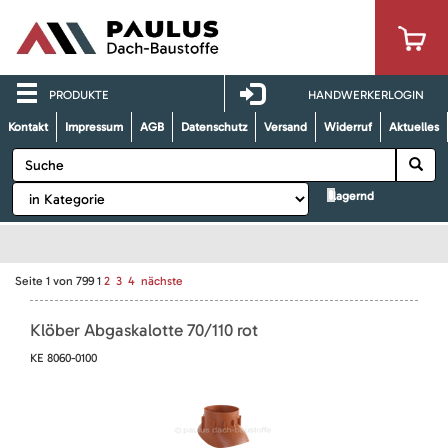
PRODUKTE
HANDWERKERLOGIN
Kontakt
Impressum
AGB
Datenschutz
Versand
Widerruf
Aktuelles
lagernd
Seite
1
von
799
1
2
3
4
nächste
Klöber Abgaskalotte 70/110 rot
KE 8060-0100