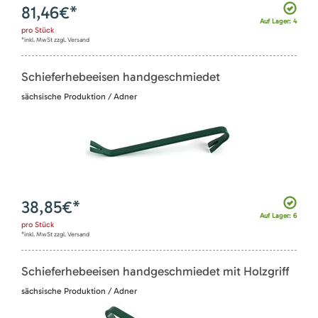
81,46
€*
Auf Lager: 4
pro
Stück
*inkl. MwSt zzgl. Versand
Schieferhebeeisen handgeschmiedet
sächsische Produktion / Adner
38,85
€*
Auf Lager: 6
pro
Stück
*inkl. MwSt zzgl. Versand
Schieferhebeeisen handgeschmiedet mit Holzgriff
sächsische Produktion / Adner