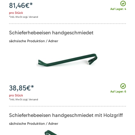
81,46
€*
Auf Lager: 4
pro
Stück
*inkl. MwSt zzgl. Versand
Schieferhebeeisen handgeschmiedet
sächsische Produktion / Adner
38,85
€*
Auf Lager: 6
pro
Stück
*inkl. MwSt zzgl. Versand
Schieferhebeeisen handgeschmiedet mit Holzgriff
sächsische Produktion / Adner