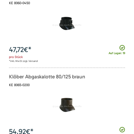
KE 8060-0450
47,72
€*
Auf Lager: 19
pro
Stück
*inkl. MwSt zzgl. Versand
Klöber Abgaskalotte 80/125 braun
KE 8065-0200
54,92
€*