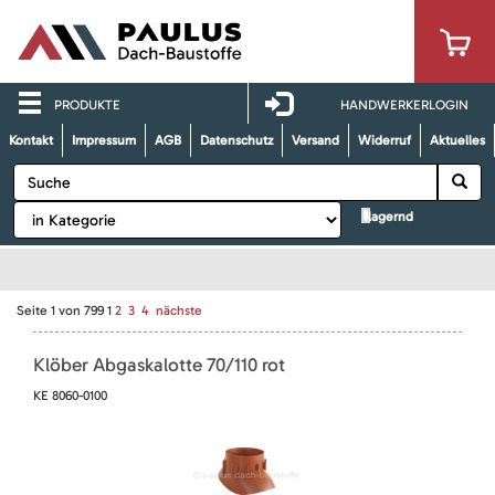
PRODUKTE
HANDWERKERLOGIN
Kontakt
Impressum
AGB
Datenschutz
Versand
Widerruf
Aktuelles
lagernd
Seite
1
von
799
1
2
3
4
nächste
Klöber Abgaskalotte 70/110 rot
KE 8060-0100