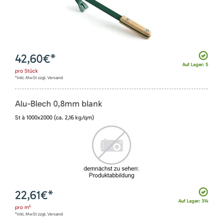
42,60
€*
Auf Lager: 5
pro
Stück
*inkl. MwSt zzgl. Versand
Alu-Blech 0,8mm blank
St à 1000x2000 (ca. 2,16 kg/qm)
22,61
€*
Auf Lager: 314
pro
m²
*inkl. MwSt zzgl. Versand