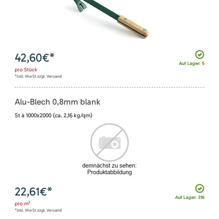
42,60
€*
Auf Lager: 5
pro
Stück
*inkl. MwSt zzgl. Versand
Alu-Blech 0,8mm blank
St à 1000x2000 (ca. 2,16 kg/qm)
22,61
€*
Auf Lager: 316
pro
m²
*inkl. MwSt zzgl. Versand