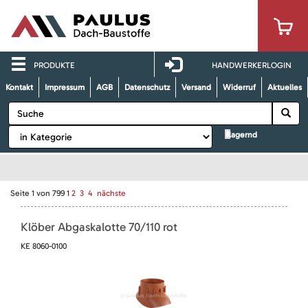
PRODUKTE
HANDWERKERLOGIN
Kontakt
Impressum
AGB
Datenschutz
Versand
Widerruf
Aktuelles
lagernd
Seite
1
von
799
1
2
3
4
nächste
Klöber Abgaskalotte 70/110 rot
KE 8060-0100