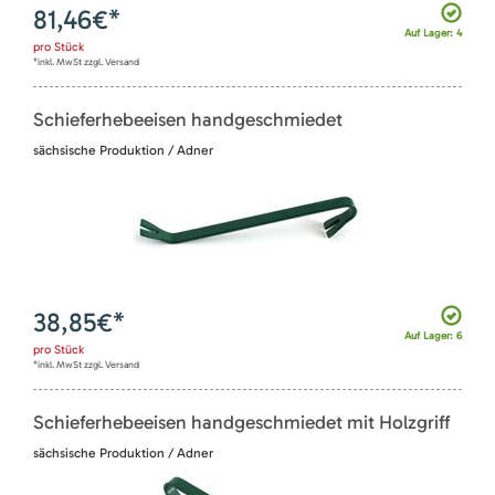
81,46
€*
Auf Lager: 4
pro
Stück
*inkl. MwSt zzgl. Versand
Schieferhebeeisen handgeschmiedet
sächsische Produktion / Adner
38,85
€*
Auf Lager: 6
pro
Stück
*inkl. MwSt zzgl. Versand
Schieferhebeeisen handgeschmiedet mit Holzgriff
sächsische Produktion / Adner