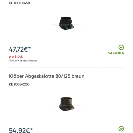
KE 8060-0450
47,72
€*
Auf Lager: 19
pro
Stück
*inkl. MwSt zzgl. Versand
Klöber Abgaskalotte 80/125 braun
KE 8065-0200
54,92
€*