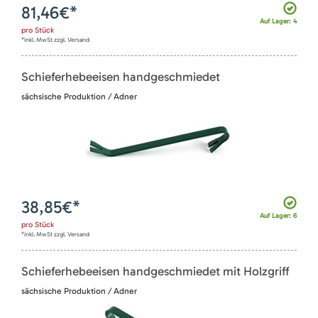
81,46
€*
Auf Lager: 4
pro
Stück
*inkl. MwSt zzgl. Versand
Schieferhebeeisen handgeschmiedet
sächsische Produktion / Adner
38,85
€*
Auf Lager: 6
pro
Stück
*inkl. MwSt zzgl. Versand
Schieferhebeeisen handgeschmiedet mit Holzgriff
sächsische Produktion / Adner