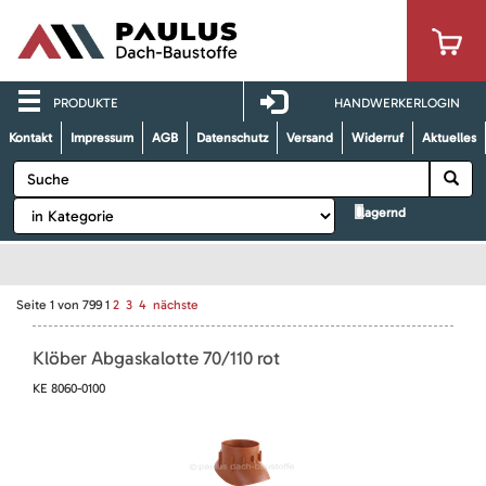
PRODUKTE
HANDWERKERLOGIN
Kontakt
Impressum
AGB
Datenschutz
Versand
Widerruf
Aktuelles
lagernd
Seite
1
von
799
1
2
3
4
nächste
Klöber Abgaskalotte 70/110 rot
KE 8060-0100