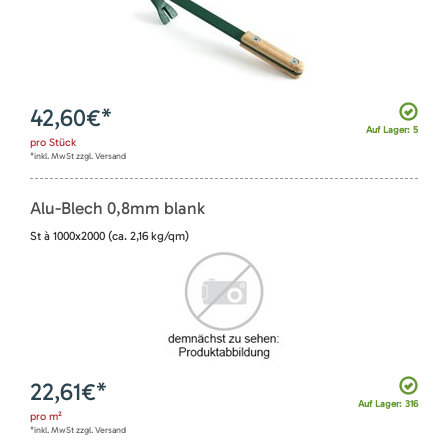
42,60
€*
Auf Lager: 5
pro
Stück
*inkl. MwSt zzgl. Versand
Alu-Blech 0,8mm blank
St à 1000x2000 (ca. 2,16 kg/qm)
22,61
€*
Auf Lager: 316
pro
m²
*inkl. MwSt zzgl. Versand