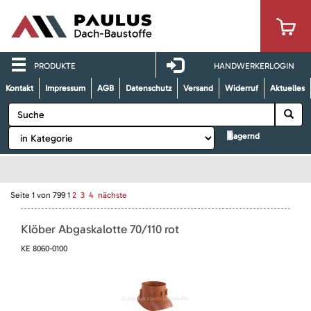
PRODUKTE
HANDWERKERLOGIN
Kontakt
Impressum
AGB
Datenschutz
Versand
Widerruf
Aktuelles
lagernd
Seite
1
von
799
1
2
3
4
nächste
Klöber Abgaskalotte 70/110 rot
KE 8060-0100