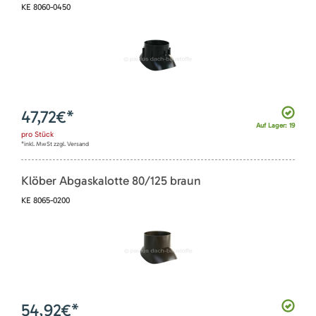
KE 8060-0450
47,72
€*
Auf Lager: 19
pro
Stück
*inkl. MwSt zzgl. Versand
Klöber Abgaskalotte 80/125 braun
KE 8065-0200
54,92
€*