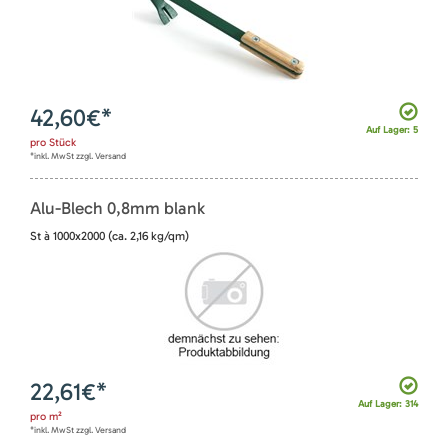
42,60
€*
Auf Lager: 5
pro
Stück
*inkl. MwSt zzgl. Versand
Alu-Blech 0,8mm blank
St à 1000x2000 (ca. 2,16 kg/qm)
22,61
€*
Auf Lager: 314
pro
m²
*inkl. MwSt zzgl. Versand