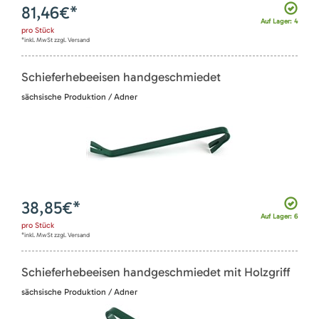
81,46
€*
Auf Lager: 4
pro
Stück
*inkl. MwSt zzgl. Versand
Schieferhebeeisen handgeschmiedet
sächsische Produktion / Adner
38,85
€*
Auf Lager: 6
pro
Stück
*inkl. MwSt zzgl. Versand
Schieferhebeeisen handgeschmiedet mit Holzgriff
sächsische Produktion / Adner