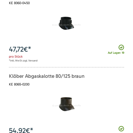
KE 8060-0450
47,72
€*
Auf Lager: 19
pro
Stück
*inkl. MwSt zzgl. Versand
Klöber Abgaskalotte 80/125 braun
KE 8065-0200
54,92
€*