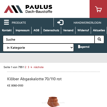
PRODUKTE
HANDWERKERLOGIN
Kontakt
Impressum
AGB
Datenschutz
Versand
Widerruf
Aktuelles
lagernd
Seite
1
von
799
1
2
3
4
nächste
Klöber Abgaskalotte 70/110 rot
KE 8060-0100