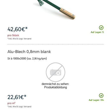
42,60
€*
Auf Lager: 5
pro
Stück
*inkl. MwSt zzgl. Versand
Alu-Blech 0,8mm blank
St à 1000x2000 (ca. 2,16 kg/qm)
22,61
€*
Auf Lager: 314
pro
m²
*inkl. MwSt zzgl. Versand