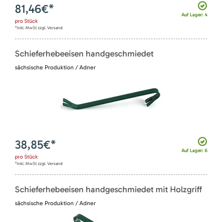
81,46
€*
Auf Lager: 4
pro
Stück
*inkl. MwSt zzgl. Versand
Schieferhebeeisen handgeschmiedet
sächsische Produktion / Adner
38,85
€*
Auf Lager: 6
pro
Stück
*inkl. MwSt zzgl. Versand
Schieferhebeeisen handgeschmiedet mit Holzgriff
sächsische Produktion / Adner