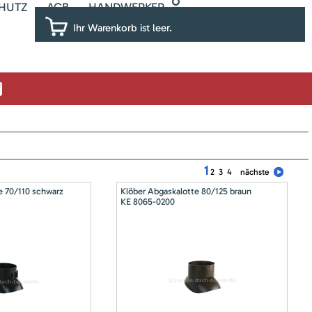
HUTZ
AGB
HANDWERKER
Ihr Warenkorb ist leer.
1
2
3
4
nächste
e 70/110 schwarz
Klöber Abgaskalotte 80/125 braun
KE 8065-0200