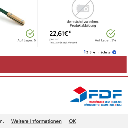
22,61
€*
pro
m²
Auf Lager: 5
Auf Lager: 314
*inkl. MwSt zzgl. Versand
1
2
3
4
nächste
n.
Weitere Informationen
OK