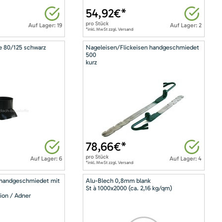
54,92
€*
pro
Stück
Auf Lager: 19
Auf Lager: 2
*inkl. MwSt zzgl. Versand
e 80/125 schwarz
Nageleisen/Flickeisen handgeschmiedet
500
kurz
78,66
€*
pro
Stück
Auf Lager: 6
Auf Lager: 4
*inkl. MwSt zzgl. Versand
 handgeschmiedet mit
Alu-Blech 0,8mm blank
St à 1000x2000 (ca. 2,16 kg/qm)
ion / Adner