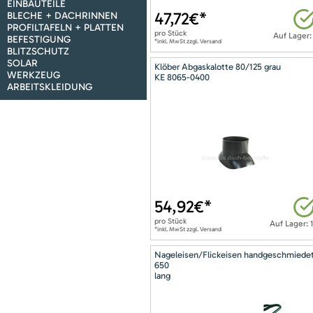
EINBAUTEILE
47,72
€*
BLECHE + DACHRINNEN
PROFILTAFELN + PLATTEN
pro
Stück
Auf Lager:
BEFESTIGUNG
*inkl. MwSt zzgl. Versand
BLITZSCHUTZ
SOLAR
Klöber Abgaskalotte 80/125 grau
WERKZEUG
KE 8065-0400
ARBEITSKLEIDUNG
54,92
€*
pro
Stück
Auf Lager: 
*inkl. MwSt zzgl. Versand
Nageleisen/Flickeisen handgeschmiede
650
lang