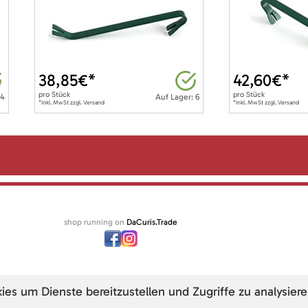
38,85
€*
42,60
€*
pro
Stück
pro
Stück
 4
Auf Lager: 6
*inkl. MwSt zzgl. Versand
*inkl. MwSt zzgl. Versand
shop running on
DaCuris.Trade
s um Dienste bereitzustellen und Zugriffe zu analysiere