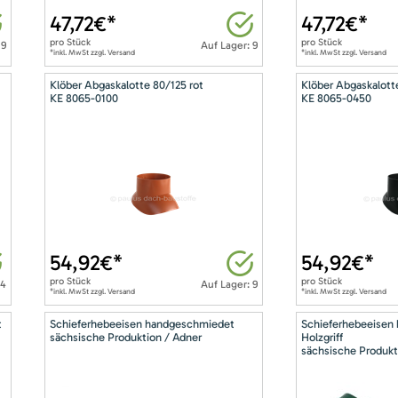
47,72
€*
47,72
€*
pro
Stück
pro
Stück
 9
Auf Lager: 9
*inkl. MwSt zzgl. Versand
*inkl. MwSt zzgl. Versand
Klöber Abgaskalotte 80/125 rot
Klöber Abgaskalott
KE 8065-0100
KE 8065-0450
54,92
€*
54,92
€*
pro
Stück
pro
Stück
14
Auf Lager: 9
*inkl. MwSt zzgl. Versand
*inkl. MwSt zzgl. Versand
t
Schieferhebeeisen handgeschmiedet
Schieferhebeeisen
sächsische Produktion / Adner
Holzgriff
sächsische Produkt