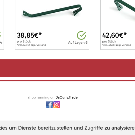
38,85
€*
42,60
€*
pro
Stück
pro
Stück
 4
Auf Lager: 6
*inkl. MwSt zzgl. Versand
*inkl. MwSt zzgl. Versand
shop running on
DaCuris.Trade
s um Dienste bereitzustellen und Zugriffe zu analysiere