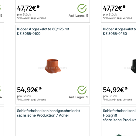
47,72
€*
47,72
€*
pro
Stück
pro
Stück
 9
Auf Lager: 9
*inkl. MwSt zzgl. Versand
*inkl. MwSt zzgl. Versand
Klöber Abgaskalotte 80/125 rot
Klöber Abgaskalott
KE 8065-0100
KE 8065-0450
54,92
€*
54,92
€*
pro
Stück
pro
Stück
14
Auf Lager: 9
*inkl. MwSt zzgl. Versand
*inkl. MwSt zzgl. Versand
t
Schieferhebeeisen handgeschmiedet
Schieferhebeeisen
sächsische Produktion / Adner
Holzgriff
sächsische Produkt