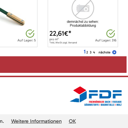
22,61
€*
pro
m²
Auf Lager: 5
Auf Lager: 316
*inkl. MwSt zzgl. Versand
1
2
3
4
nächste
n.
Weitere Informationen
OK