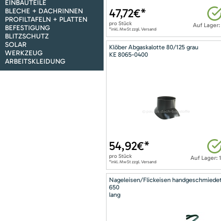
EINBAUTEILE
47,72
€*
BLECHE + DACHRINNEN
PROFILTAFELN + PLATTEN
pro
Stück
Auf Lager:
BEFESTIGUNG
*inkl. MwSt zzgl. Versand
BLITZSCHUTZ
SOLAR
Klöber Abgaskalotte 80/125 grau
WERKZEUG
KE 8065-0400
ARBEITSKLEIDUNG
54,92
€*
pro
Stück
Auf Lager: 
*inkl. MwSt zzgl. Versand
Nageleisen/Flickeisen handgeschmiede
650
lang