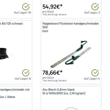
54,92
€*
pro
Stück
Auf Lager: 19
Auf Lager: 2
*inkl. MwSt zzgl. Versand
e 80/125 schwarz
Nageleisen/Flickeisen handgeschmiedet
500
kurz
78,66
€*
pro
Stück
Auf Lager: 6
Auf Lager: 4
*inkl. MwSt zzgl. Versand
 handgeschmiedet mit
Alu-Blech 0,8mm blank
St à 1000x2000 (ca. 2,16 kg/qm)
ion / Adner