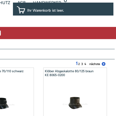
HUTZ
AGB
HANDWERKER
Ihr Warenkorb ist leer.
1
2
3
4
nächste
e 70/110 schwarz
Klöber Abgaskalotte 80/125 braun
KE 8065-0200