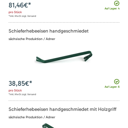
81,46
€*
Auf Lager: 4
pro
Stück
*inkl. MwSt zzgl. Versand
Schieferhebeeisen handgeschmiedet
sächsische Produktion / Adner
38,85
€*
Auf Lager: 6
pro
Stück
*inkl. MwSt zzgl. Versand
Schieferhebeeisen handgeschmiedet mit Holzgriff
sächsische Produktion / Adner