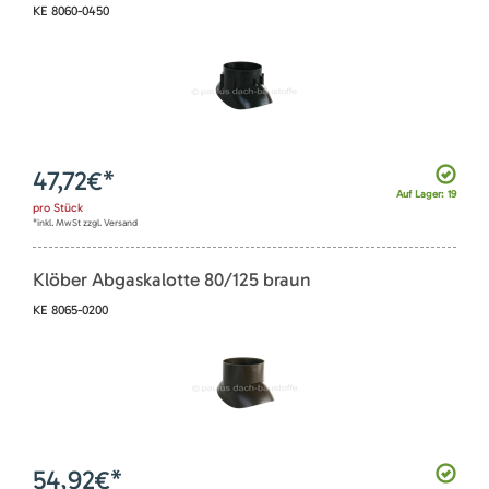
KE 8060-0450
47,72
€*
Auf Lager: 19
pro
Stück
*inkl. MwSt zzgl. Versand
Klöber Abgaskalotte 80/125 braun
KE 8065-0200
54,92
€*