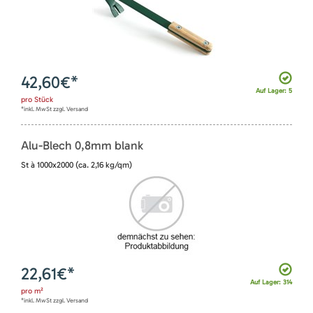
42,60
€*
Auf Lager: 5
pro
Stück
*inkl. MwSt zzgl. Versand
Alu-Blech 0,8mm blank
St à 1000x2000 (ca. 2,16 kg/qm)
22,61
€*
Auf Lager: 314
pro
m²
*inkl. MwSt zzgl. Versand