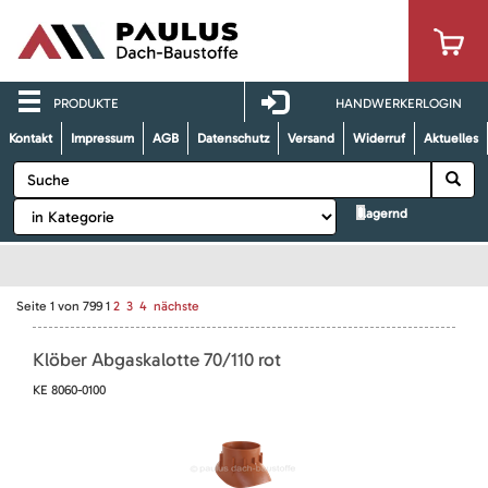
PRODUKTE
HANDWERKERLOGIN
Kontakt
Impressum
AGB
Datenschutz
Versand
Widerruf
Aktuelles
lagernd
Seite
1
von
799
1
2
3
4
nächste
Klöber Abgaskalotte 70/110 rot
KE 8060-0100