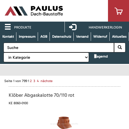
PRODUKTE
HANDWERKERLOGIN
Kontakt
Impressum
AGB
Datenschutz
Versand
Widerruf
Aktuelles
lagernd
Seite
1
von
799
1
2
3
4
nächste
Klöber Abgaskalotte 70/110 rot
KE 8060-0100