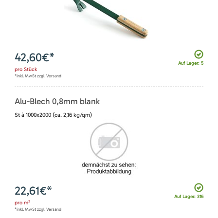
42,60
€*
Auf Lager: 5
pro
Stück
*inkl. MwSt zzgl. Versand
Alu-Blech 0,8mm blank
St à 1000x2000 (ca. 2,16 kg/qm)
22,61
€*
Auf Lager: 316
pro
m²
*inkl. MwSt zzgl. Versand