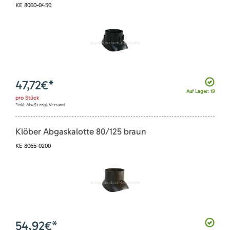
KE 8060-0450
47,72
€*
Auf Lager: 19
pro
Stück
*inkl. MwSt zzgl. Versand
Klöber Abgaskalotte 80/125 braun
KE 8065-0200
54,92
€*