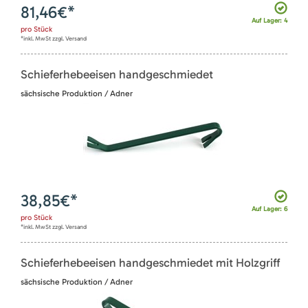
81,46
€*
Auf Lager: 4
pro
Stück
*inkl. MwSt zzgl. Versand
Schieferhebeeisen handgeschmiedet
sächsische Produktion / Adner
38,85
€*
Auf Lager: 6
pro
Stück
*inkl. MwSt zzgl. Versand
Schieferhebeeisen handgeschmiedet mit Holzgriff
sächsische Produktion / Adner