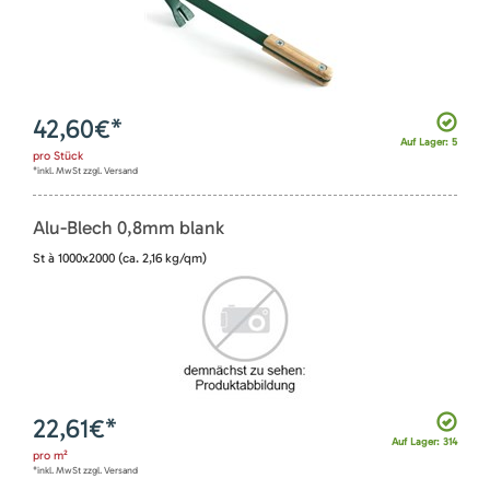
42,60
€*
Auf Lager: 5
pro
Stück
*inkl. MwSt zzgl. Versand
Alu-Blech 0,8mm blank
St à 1000x2000 (ca. 2,16 kg/qm)
22,61
€*
Auf Lager: 314
pro
m²
*inkl. MwSt zzgl. Versand