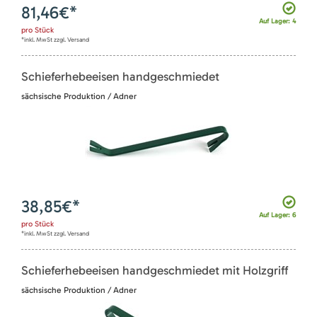
81,46
€*
Auf Lager: 4
pro
Stück
*inkl. MwSt zzgl. Versand
Schieferhebeeisen handgeschmiedet
sächsische Produktion / Adner
38,85
€*
Auf Lager: 6
pro
Stück
*inkl. MwSt zzgl. Versand
Schieferhebeeisen handgeschmiedet mit Holzgriff
sächsische Produktion / Adner