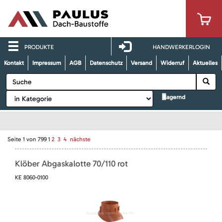
PRODUKTE
HANDWERKERLOGIN
Kontakt
Impressum
AGB
Datenschutz
Versand
Widerruf
Aktuelles
lagernd
Seite
1
von
799
1
2
3
4
nächste
Klöber Abgaskalotte 70/110 rot
KE 8060-0100