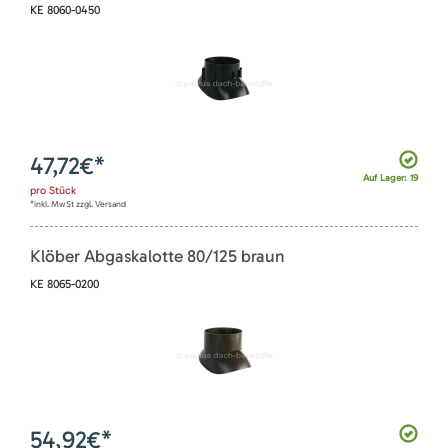
KE 8060-0450
47,72
€*
Auf Lager: 19
pro
Stück
*inkl. MwSt zzgl. Versand
Klöber Abgaskalotte 80/125 braun
KE 8065-0200
54,92
€*