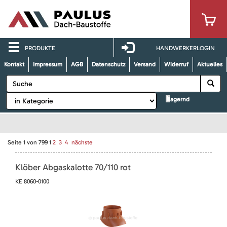
PRODUKTE
HANDWERKERLOGIN
Kontakt
Impressum
AGB
Datenschutz
Versand
Widerruf
Aktuelles
lagernd
Seite
1
von
799
1
2
3
4
nächste
Klöber Abgaskalotte 70/110 rot
KE 8060-0100