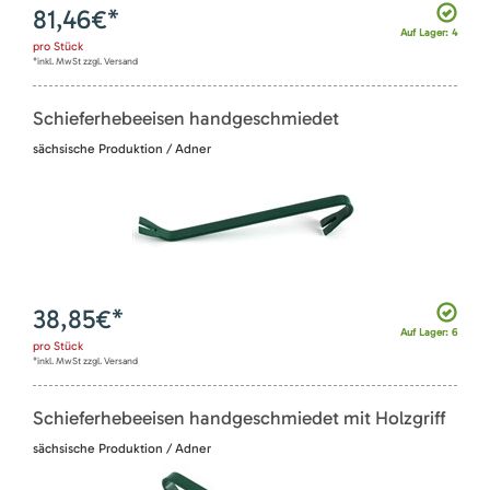
81,46
€*
Auf Lager: 4
pro
Stück
*inkl. MwSt zzgl. Versand
Schieferhebeeisen handgeschmiedet
sächsische Produktion / Adner
38,85
€*
Auf Lager: 6
pro
Stück
*inkl. MwSt zzgl. Versand
Schieferhebeeisen handgeschmiedet mit Holzgriff
sächsische Produktion / Adner