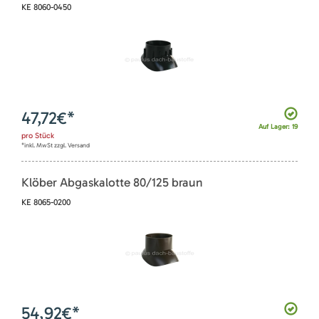
KE 8060-0450
47,72
€*
Auf Lager: 19
pro
Stück
*inkl. MwSt zzgl. Versand
Klöber Abgaskalotte 80/125 braun
KE 8065-0200
54,92
€*