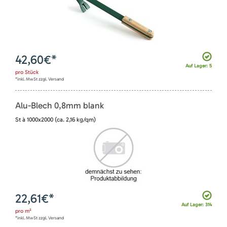
42,60
€*
Auf Lager: 5
pro
Stück
*inkl. MwSt zzgl. Versand
Alu-Blech 0,8mm blank
St à 1000x2000 (ca. 2,16 kg/qm)
22,61
€*
Auf Lager: 314
pro
m²
*inkl. MwSt zzgl. Versand