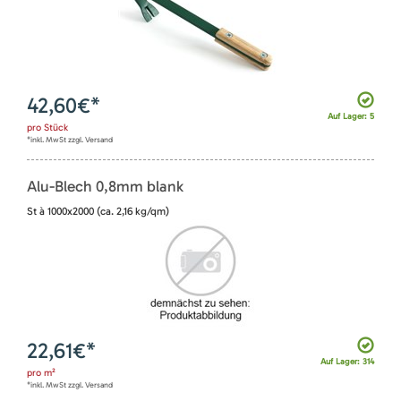
42,60
€*
Auf Lager: 5
pro
Stück
*inkl. MwSt zzgl. Versand
Alu-Blech 0,8mm blank
St à 1000x2000 (ca. 2,16 kg/qm)
22,61
€*
Auf Lager: 314
pro
m²
*inkl. MwSt zzgl. Versand