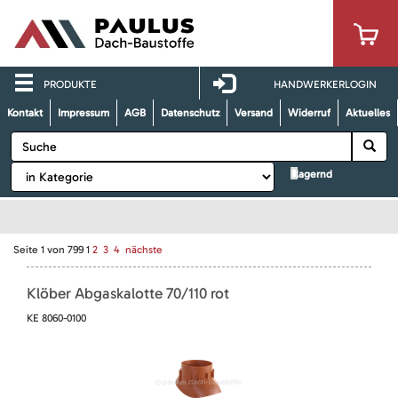
PRODUKTE
HANDWERKERLOGIN
Kontakt
Impressum
AGB
Datenschutz
Versand
Widerruf
Aktuelles
lagernd
Seite
1
von
799
1
2
3
4
nächste
Klöber Abgaskalotte 70/110 rot
KE 8060-0100