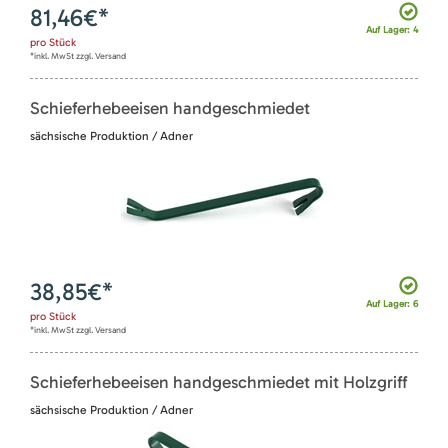
81,46
€*
Auf Lager: 4
pro
Stück
*inkl. MwSt zzgl. Versand
Schieferhebeeisen handgeschmiedet
sächsische Produktion / Adner
38,85
€*
Auf Lager: 6
pro
Stück
*inkl. MwSt zzgl. Versand
Schieferhebeeisen handgeschmiedet mit Holzgriff
sächsische Produktion / Adner