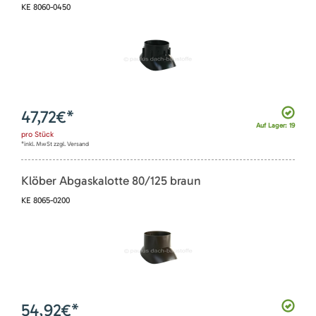
KE 8060-0450
47,72
€*
Auf Lager: 19
pro
Stück
*inkl. MwSt zzgl. Versand
Klöber Abgaskalotte 80/125 braun
KE 8065-0200
54,92
€*