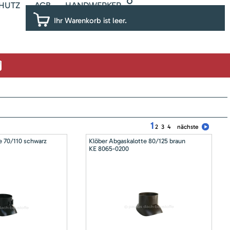
HUTZ
AGB
HANDWERKER
Ihr Warenkorb ist leer.
1
2
3
4
nächste
e 70/110 schwarz
Klöber Abgaskalotte 80/125 braun
KE 8065-0200