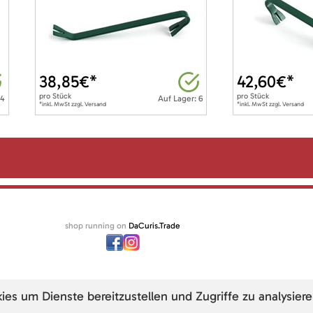
38,85
€*
42,60
€*
pro
Stück
pro
Stück
 4
Auf Lager: 6
*inkl. MwSt zzgl. Versand
*inkl. MwSt zzgl. Versand
shop running on
DaCuris.Trade
s um Dienste bereitzustellen und Zugriffe zu analysiere