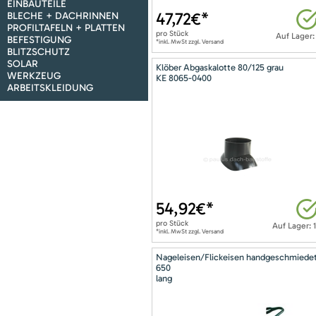
EINBAUTEILE
47,72
€*
BLECHE + DACHRINNEN
PROFILTAFELN + PLATTEN
pro
Stück
Auf Lager:
BEFESTIGUNG
*inkl. MwSt zzgl. Versand
BLITZSCHUTZ
SOLAR
Klöber Abgaskalotte 80/125 grau
WERKZEUG
KE 8065-0400
ARBEITSKLEIDUNG
54,92
€*
pro
Stück
Auf Lager: 
*inkl. MwSt zzgl. Versand
Nageleisen/Flickeisen handgeschmiede
650
lang