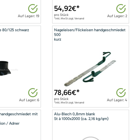
54,92
€*
pro
Stück
Auf Lager: 19
Auf Lager: 2
*inkl. MwSt zzgl. Versand
e 80/125 schwarz
Nageleisen/Flickeisen handgeschmiedet
500
kurz
78,66
€*
pro
Stück
Auf Lager: 6
Auf Lager: 4
*inkl. MwSt zzgl. Versand
 handgeschmiedet mit
Alu-Blech 0,8mm blank
St à 1000x2000 (ca. 2,16 kg/qm)
ion / Adner