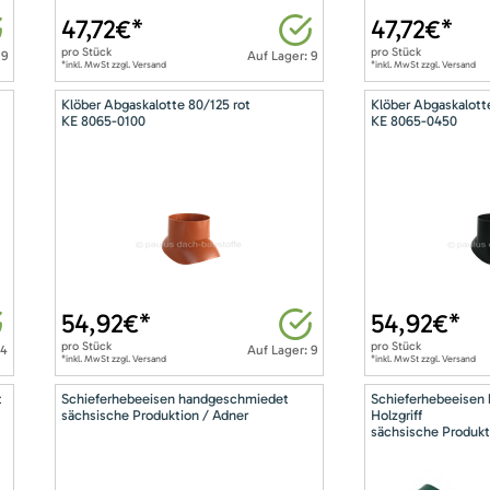
47,72
€*
47,72
€*
pro
Stück
pro
Stück
 9
Auf Lager: 9
*inkl. MwSt zzgl. Versand
*inkl. MwSt zzgl. Versand
Klöber Abgaskalotte 80/125 rot
Klöber Abgaskalott
KE 8065-0100
KE 8065-0450
54,92
€*
54,92
€*
pro
Stück
pro
Stück
14
Auf Lager: 9
*inkl. MwSt zzgl. Versand
*inkl. MwSt zzgl. Versand
t
Schieferhebeeisen handgeschmiedet
Schieferhebeeisen
sächsische Produktion / Adner
Holzgriff
sächsische Produkt