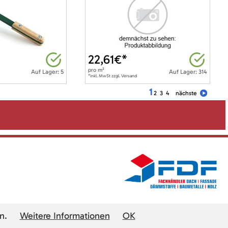
22,61
€*
pro
m²
Auf Lager: 5
Auf Lager: 314
*inkl. MwSt zzgl. Versand
1
2
3
4
nächste
n.
Weitere Informationen
OK