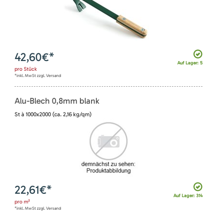
42,60
€*
Auf Lager: 5
pro
Stück
*inkl. MwSt zzgl. Versand
Alu-Blech 0,8mm blank
St à 1000x2000 (ca. 2,16 kg/qm)
22,61
€*
Auf Lager: 314
pro
m²
*inkl. MwSt zzgl. Versand