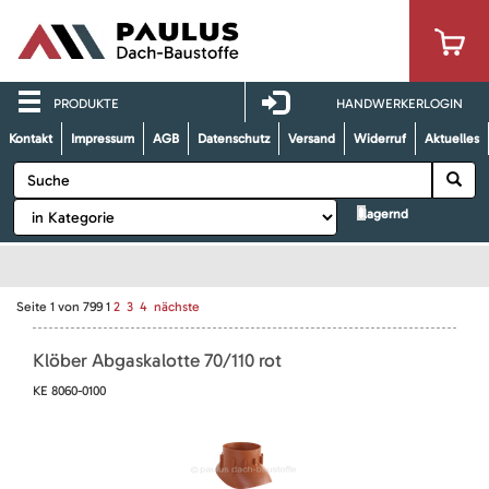
PRODUKTE
HANDWERKERLOGIN
Kontakt
Impressum
AGB
Datenschutz
Versand
Widerruf
Aktuelles
lagernd
Seite
1
von
799
1
2
3
4
nächste
Klöber Abgaskalotte 70/110 rot
KE 8060-0100