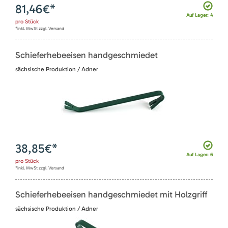
81,46
€*
Auf Lager: 4
pro
Stück
*inkl. MwSt zzgl. Versand
Schieferhebeeisen handgeschmiedet
sächsische Produktion / Adner
38,85
€*
Auf Lager: 6
pro
Stück
*inkl. MwSt zzgl. Versand
Schieferhebeeisen handgeschmiedet mit Holzgriff
sächsische Produktion / Adner