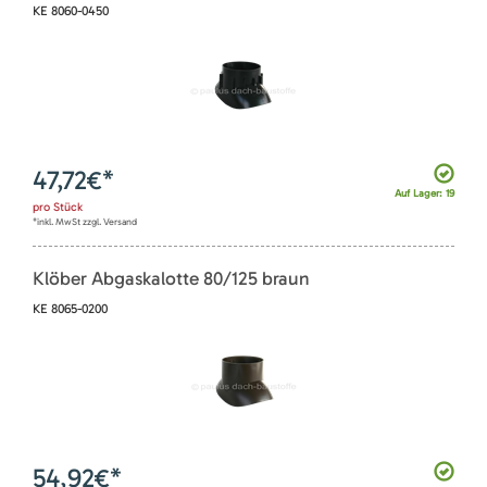
KE 8060-0450
47,72
€*
Auf Lager: 19
pro
Stück
*inkl. MwSt zzgl. Versand
Klöber Abgaskalotte 80/125 braun
KE 8065-0200
54,92
€*