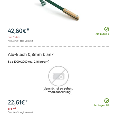
42,60
€*
Auf Lager: 5
pro
Stück
*inkl. MwSt zzgl. Versand
Alu-Blech 0,8mm blank
St à 1000x2000 (ca. 2,16 kg/qm)
22,61
€*
Auf Lager: 314
pro
m²
*inkl. MwSt zzgl. Versand