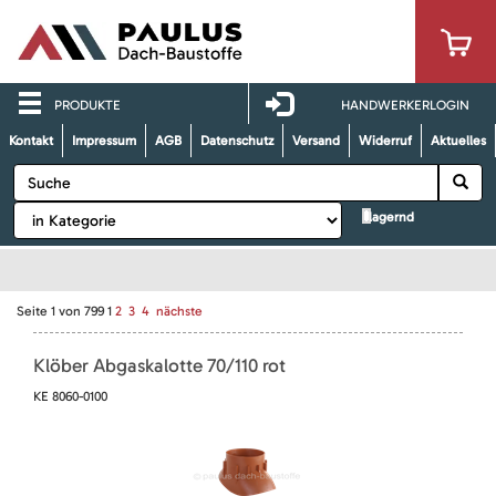
PRODUKTE
HANDWERKERLOGIN
Kontakt
Impressum
AGB
Datenschutz
Versand
Widerruf
Aktuelles
lagernd
Seite
1
von
799
1
2
3
4
nächste
Klöber Abgaskalotte 70/110 rot
KE 8060-0100