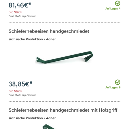
81,46
€*
Auf Lager: 4
pro
Stück
*inkl. MwSt zzgl. Versand
Schieferhebeeisen handgeschmiedet
sächsische Produktion / Adner
38,85
€*
Auf Lager: 6
pro
Stück
*inkl. MwSt zzgl. Versand
Schieferhebeeisen handgeschmiedet mit Holzgriff
sächsische Produktion / Adner