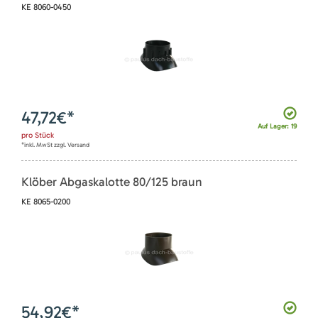
KE 8060-0450
47,72
€*
Auf Lager: 19
pro
Stück
*inkl. MwSt zzgl. Versand
Klöber Abgaskalotte 80/125 braun
KE 8065-0200
54,92
€*