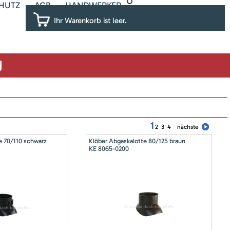
HUTZ
AGB
HANDWERKER
Ihr Warenkorb ist leer.
1
2
3
4
nächste
e 70/110 schwarz
Klöber Abgaskalotte 80/125 braun
KE 8065-0200