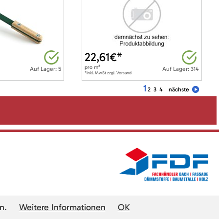
22,61
€*
pro
m²
Auf Lager: 5
Auf Lager: 314
*inkl. MwSt zzgl. Versand
1
2
3
4
nächste
n.
Weitere Informationen
OK