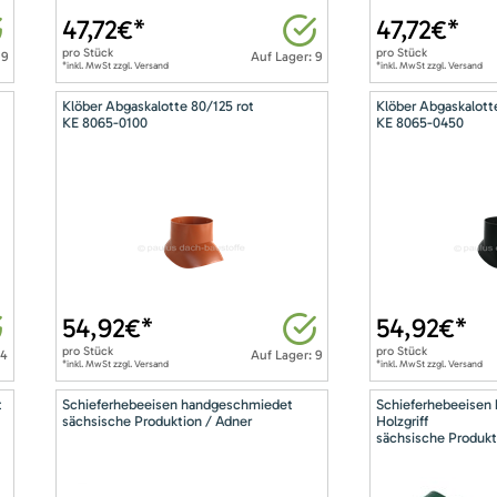
47,72
€*
47,72
€*
pro
Stück
pro
Stück
 9
Auf Lager: 9
*inkl. MwSt zzgl. Versand
*inkl. MwSt zzgl. Versand
Klöber Abgaskalotte 80/125 rot
Klöber Abgaskalott
KE 8065-0100
KE 8065-0450
54,92
€*
54,92
€*
pro
Stück
pro
Stück
14
Auf Lager: 9
*inkl. MwSt zzgl. Versand
*inkl. MwSt zzgl. Versand
t
Schieferhebeeisen handgeschmiedet
Schieferhebeeisen
sächsische Produktion / Adner
Holzgriff
sächsische Produkt