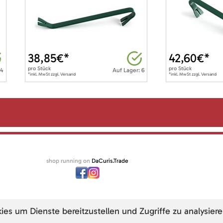
38,85
€*
42,60
€*
pro
Stück
pro
Stück
 4
Auf Lager: 6
*inkl. MwSt zzgl. Versand
*inkl. MwSt zzgl. Versand
shop running on
DaCuris.Trade
s um Dienste bereitzustellen und Zugriffe zu analysiere