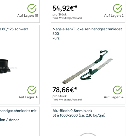
54,92
€*
pro
Stück
Auf Lager: 19
Auf Lager: 2
*inkl. MwSt zzgl. Versand
e 80/125 schwarz
Nageleisen/Flickeisen handgeschmiedet
500
kurz
78,66
€*
pro
Stück
Auf Lager: 6
Auf Lager: 4
*inkl. MwSt zzgl. Versand
 handgeschmiedet mit
Alu-Blech 0,8mm blank
St à 1000x2000 (ca. 2,16 kg/qm)
ion / Adner