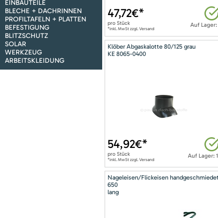
EINBAUTEILE
47,72
€*
BLECHE + DACHRINNEN
PROFILTAFELN + PLATTEN
pro
Stück
Auf Lager:
BEFESTIGUNG
*inkl. MwSt zzgl. Versand
BLITZSCHUTZ
SOLAR
Klöber Abgaskalotte 80/125 grau
WERKZEUG
KE 8065-0400
ARBEITSKLEIDUNG
54,92
€*
pro
Stück
Auf Lager: 
*inkl. MwSt zzgl. Versand
Nageleisen/Flickeisen handgeschmiede
650
lang