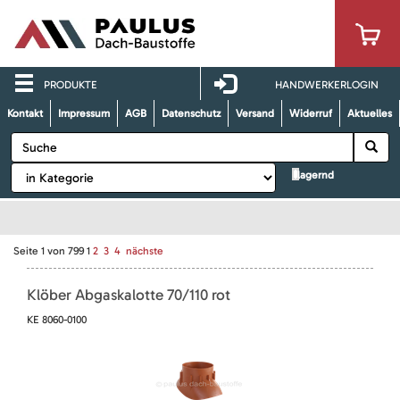
PRODUKTE
HANDWERKERLOGIN
Kontakt
Impressum
AGB
Datenschutz
Versand
Widerruf
Aktuelles
lagernd
Seite
1
von
799
1
2
3
4
nächste
Klöber Abgaskalotte 70/110 rot
KE 8060-0100