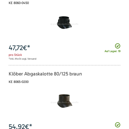
KE 8060-0450
47,72
€*
Auf Lager: 19
pro
Stück
*inkl. MwSt zzgl. Versand
Klöber Abgaskalotte 80/125 braun
KE 8065-0200
54,92
€*