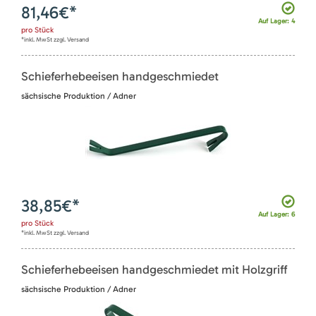
81,46
€*
Auf Lager: 4
pro
Stück
*inkl. MwSt zzgl. Versand
Schieferhebeeisen handgeschmiedet
sächsische Produktion / Adner
38,85
€*
Auf Lager: 6
pro
Stück
*inkl. MwSt zzgl. Versand
Schieferhebeeisen handgeschmiedet mit Holzgriff
sächsische Produktion / Adner