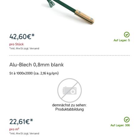
42,60
€*
Auf Lager: 5
pro
Stück
*inkl. MwSt zzgl. Versand
Alu-Blech 0,8mm blank
St à 1000x2000 (ca. 2,16 kg/qm)
22,61
€*
Auf Lager: 306
pro
m²
*inkl. MwSt zzgl. Versand