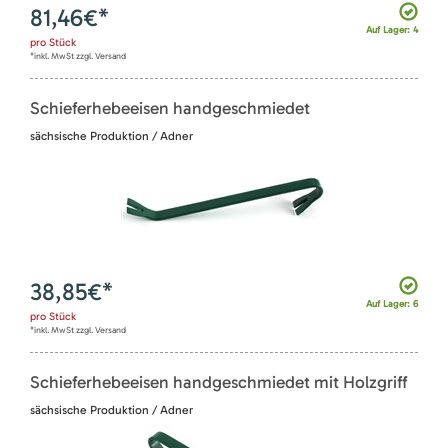
81,46
€*
Auf Lager: 4
pro
Stück
*inkl. MwSt zzgl. Versand
Schieferhebeeisen handgeschmiedet
sächsische Produktion / Adner
38,85
€*
Auf Lager: 6
pro
Stück
*inkl. MwSt zzgl. Versand
Schieferhebeeisen handgeschmiedet mit Holzgriff
sächsische Produktion / Adner