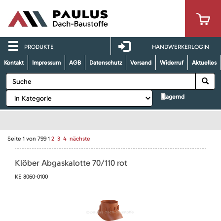
PRODUKTE
HANDWERKERLOGIN
Kontakt
Impressum
AGB
Datenschutz
Versand
Widerruf
Aktuelles
lagernd
Seite
1
von
799
1
2
3
4
nächste
Klöber Abgaskalotte 70/110 rot
KE 8060-0100