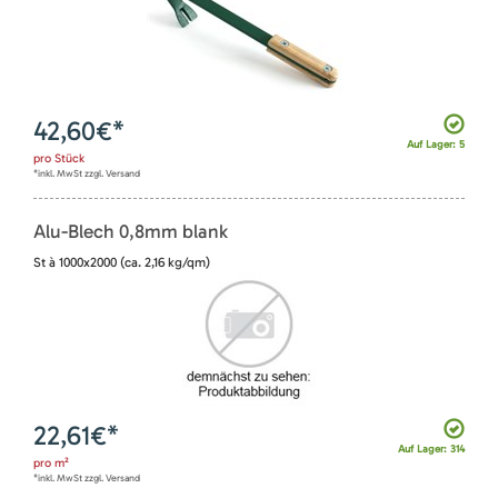
42,60
€*
Auf Lager: 5
pro
Stück
*inkl. MwSt zzgl. Versand
Alu-Blech 0,8mm blank
St à 1000x2000 (ca. 2,16 kg/qm)
22,61
€*
Auf Lager: 314
pro
m²
*inkl. MwSt zzgl. Versand