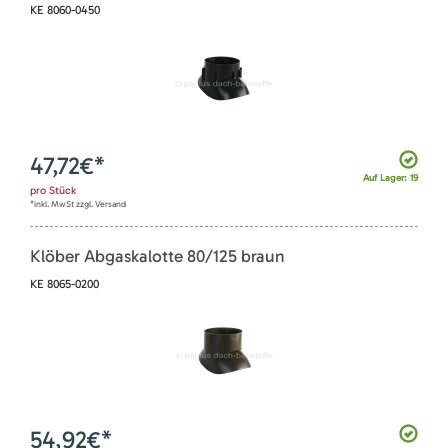
KE 8060-0450
47,72
€*
Auf Lager: 19
pro
Stück
*inkl. MwSt zzgl. Versand
Klöber Abgaskalotte 80/125 braun
KE 8065-0200
54,92
€*