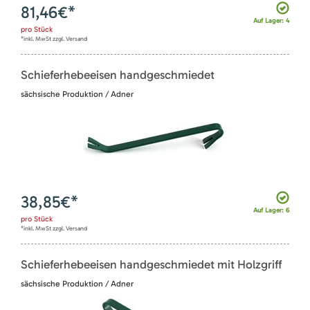
81,46
€*
Auf Lager: 4
pro
Stück
*inkl. MwSt zzgl. Versand
Schieferhebeeisen handgeschmiedet
sächsische Produktion / Adner
38,85
€*
Auf Lager: 6
pro
Stück
*inkl. MwSt zzgl. Versand
Schieferhebeeisen handgeschmiedet mit Holzgriff
sächsische Produktion / Adner