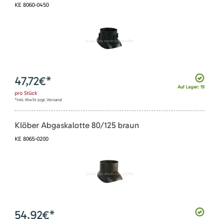
KE 8060-0450
47,72
€*
Auf Lager: 19
pro
Stück
*inkl. MwSt zzgl. Versand
Klöber Abgaskalotte 80/125 braun
KE 8065-0200
54,92
€*