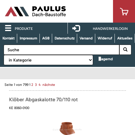
PRODUKTE
HANDWERKERLOGIN
Kontakt
Impressum
AGB
Datenschutz
Versand
Widerruf
Aktuelles
lagernd
Seite
1
von
799
1
2
3
4
nächste
Klöber Abgaskalotte 70/110 rot
KE 8060-0100