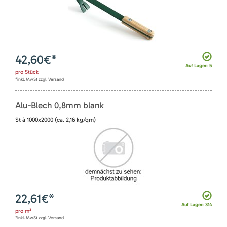
42,60
€*
Auf Lager: 5
pro
Stück
*inkl. MwSt zzgl. Versand
Alu-Blech 0,8mm blank
St à 1000x2000 (ca. 2,16 kg/qm)
22,61
€*
Auf Lager: 314
pro
m²
*inkl. MwSt zzgl. Versand