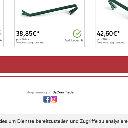
38,85
€*
42,60
€*
pro
Stück
pro
Stück
 4
Auf Lager: 6
*inkl. MwSt zzgl. Versand
*inkl. MwSt zzgl. Versand
shop running on
DaCuris.Trade
s um Dienste bereitzustellen und Zugriffe zu analysiere