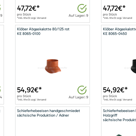
47,72
€*
47,72
€*
pro
Stück
pro
Stück
 9
Auf Lager: 9
*inkl. MwSt zzgl. Versand
*inkl. MwSt zzgl. Versand
Klöber Abgaskalotte 80/125 rot
Klöber Abgaskalott
KE 8065-0100
KE 8065-0450
54,92
€*
54,92
€*
pro
Stück
pro
Stück
14
Auf Lager: 9
*inkl. MwSt zzgl. Versand
*inkl. MwSt zzgl. Versand
t
Schieferhebeeisen handgeschmiedet
Schieferhebeeisen
sächsische Produktion / Adner
Holzgriff
sächsische Produkt