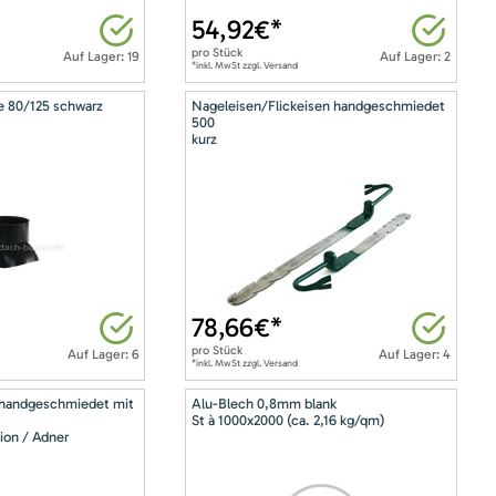
54,92
€*
pro
Stück
Auf Lager: 19
Auf Lager: 2
*inkl. MwSt zzgl. Versand
e 80/125 schwarz
Nageleisen/Flickeisen handgeschmiedet
500
kurz
78,66
€*
pro
Stück
Auf Lager: 6
Auf Lager: 4
*inkl. MwSt zzgl. Versand
 handgeschmiedet mit
Alu-Blech 0,8mm blank
St à 1000x2000 (ca. 2,16 kg/qm)
ion / Adner