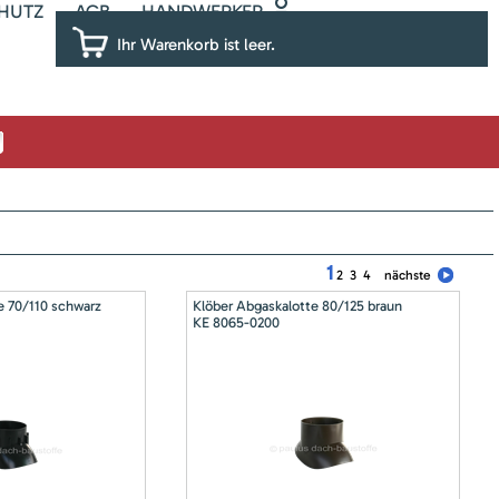
HUTZ
AGB
HANDWERKER
Ihr Warenkorb ist leer.
1
2
3
4
nächste
e 70/110 schwarz
Klöber Abgaskalotte 80/125 braun
KE 8065-0200