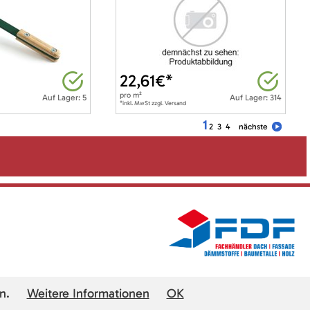
22,61
€*
pro
m²
Auf Lager: 5
Auf Lager: 314
*inkl. MwSt zzgl. Versand
1
2
3
4
nächste
n.
Weitere Informationen
OK