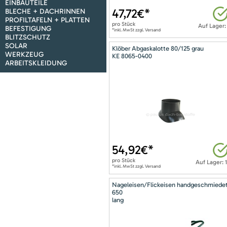
EINBAUTEILE
47,72
€*
BLECHE + DACHRINNEN
PROFILTAFELN + PLATTEN
pro
Stück
Auf Lager:
BEFESTIGUNG
*inkl. MwSt zzgl. Versand
BLITZSCHUTZ
SOLAR
Klöber Abgaskalotte 80/125 grau
WERKZEUG
KE 8065-0400
ARBEITSKLEIDUNG
54,92
€*
pro
Stück
Auf Lager: 
*inkl. MwSt zzgl. Versand
Nageleisen/Flickeisen handgeschmiede
650
lang