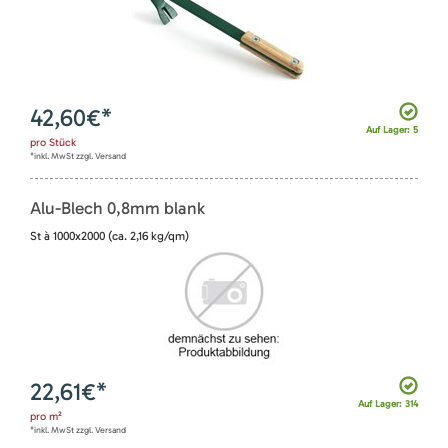
42,60
€*
Auf Lager: 5
pro
Stück
*inkl. MwSt zzgl. Versand
Alu-Blech 0,8mm blank
St à 1000x2000 (ca. 2,16 kg/qm)
22,61
€*
Auf Lager: 314
pro
m²
*inkl. MwSt zzgl. Versand