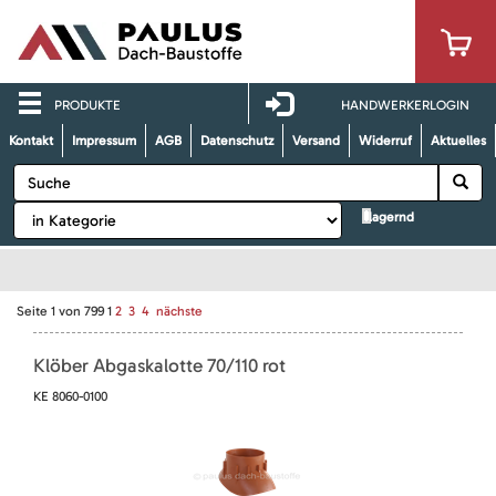
PRODUKTE
HANDWERKERLOGIN
Kontakt
Impressum
AGB
Datenschutz
Versand
Widerruf
Aktuelles
lagernd
Seite
1
von
799
1
2
3
4
nächste
Klöber Abgaskalotte 70/110 rot
KE 8060-0100