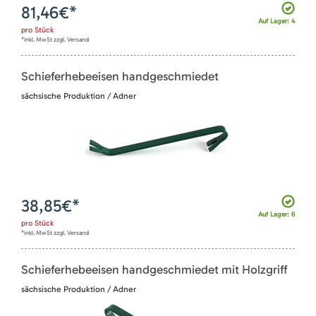
81,46
€*
Auf Lager: 4
pro
Stück
*inkl. MwSt zzgl. Versand
Schieferhebeeisen handgeschmiedet
sächsische Produktion / Adner
38,85
€*
Auf Lager: 6
pro
Stück
*inkl. MwSt zzgl. Versand
Schieferhebeeisen handgeschmiedet mit Holzgriff
sächsische Produktion / Adner