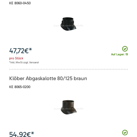
KE 8060-0450
47,72
€*
Auf Lager: 19
pro
Stück
*inkl. MwSt zzgl. Versand
Klöber Abgaskalotte 80/125 braun
KE 8065-0200
54,92
€*