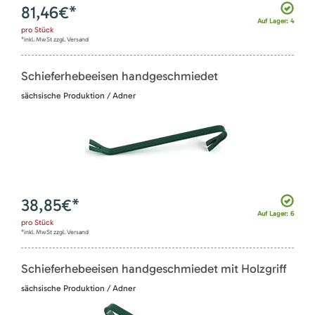
81,46
€*
Auf Lager: 4
pro
Stück
*inkl. MwSt zzgl. Versand
Schieferhebeeisen handgeschmiedet
sächsische Produktion / Adner
38,85
€*
Auf Lager: 6
pro
Stück
*inkl. MwSt zzgl. Versand
Schieferhebeeisen handgeschmiedet mit Holzgriff
sächsische Produktion / Adner