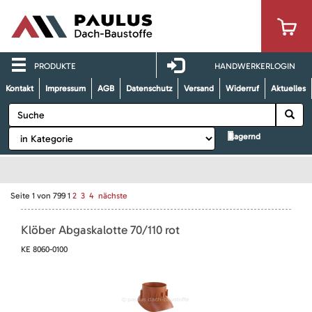
PRODUKTE
HANDWERKERLOGIN
Kontakt
Impressum
AGB
Datenschutz
Versand
Widerruf
Aktuelles
lagernd
Seite
1
von
799
1
2
3
4
nächste
Klöber Abgaskalotte 70/110 rot
KE 8060-0100