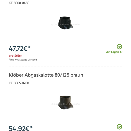
KE 8060-0450
47,72
€*
Auf Lager: 19
pro
Stück
*inkl. MwSt zzgl. Versand
Klöber Abgaskalotte 80/125 braun
KE 8065-0200
54,92
€*