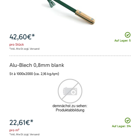
42,60
€*
Auf Lager: 5
pro
Stück
*inkl. MwSt zzgl. Versand
Alu-Blech 0,8mm blank
St à 1000x2000 (ca. 2,16 kg/qm)
22,61
€*
Auf Lager: 314
pro
m²
*inkl. MwSt zzgl. Versand