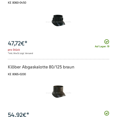
KE 8060-0450
47,72
€*
Auf Lager: 19
pro
Stück
*inkl. MwSt zzgl. Versand
Klöber Abgaskalotte 80/125 braun
KE 8065-0200
54,92
€*