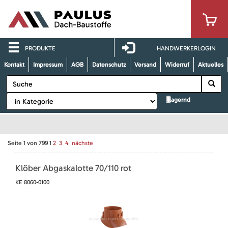
PRODUKTE
HANDWERKERLOGIN
Kontakt
Impressum
AGB
Datenschutz
Versand
Widerruf
Aktuelles
lagernd
Seite
1
von
799
1
2
3
4
nächste
Klöber Abgaskalotte 70/110 rot
KE 8060-0100