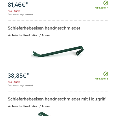
81,46
€*
Auf Lager: 4
pro
Stück
*inkl. MwSt zzgl. Versand
Schieferhebeeisen handgeschmiedet
sächsische Produktion / Adner
38,85
€*
Auf Lager: 6
pro
Stück
*inkl. MwSt zzgl. Versand
Schieferhebeeisen handgeschmiedet mit Holzgriff
sächsische Produktion / Adner