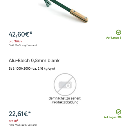
42,60
€*
Auf Lager: 5
pro
Stück
*inkl. MwSt zzgl. Versand
Alu-Blech 0,8mm blank
St à 1000x2000 (ca. 2,16 kg/qm)
22,61
€*
Auf Lager: 314
pro
m²
*inkl. MwSt zzgl. Versand