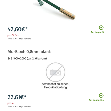
42,60
€*
Auf Lager: 5
pro
Stück
*inkl. MwSt zzgl. Versand
Alu-Blech 0,8mm blank
St à 1000x2000 (ca. 2,16 kg/qm)
22,61
€*
Auf Lager: 314
pro
m²
*inkl. MwSt zzgl. Versand