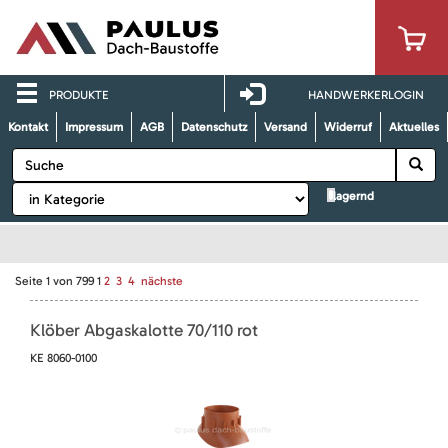
PRODUKTE
HANDWERKERLOGIN
Kontakt
Impressum
AGB
Datenschutz
Versand
Widerruf
Aktuelles
lagernd
Seite
1
von
799
1
2
3
4
nächste
Klöber Abgaskalotte 70/110 rot
KE 8060-0100