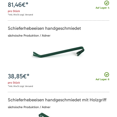
81,46
€*
Auf Lager: 4
pro
Stück
*inkl. MwSt zzgl. Versand
Schieferhebeeisen handgeschmiedet
sächsische Produktion / Adner
38,85
€*
Auf Lager: 6
pro
Stück
*inkl. MwSt zzgl. Versand
Schieferhebeeisen handgeschmiedet mit Holzgriff
sächsische Produktion / Adner