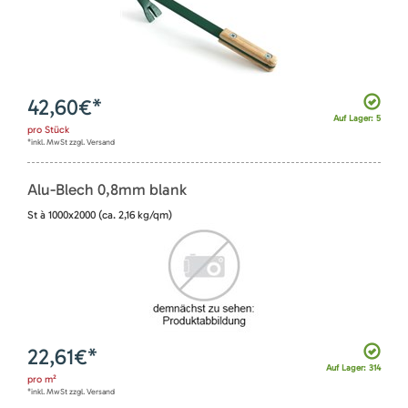
42,60
€*
Auf Lager: 5
pro
Stück
*inkl. MwSt zzgl. Versand
Alu-Blech 0,8mm blank
St à 1000x2000 (ca. 2,16 kg/qm)
22,61
€*
Auf Lager: 314
pro
m²
*inkl. MwSt zzgl. Versand