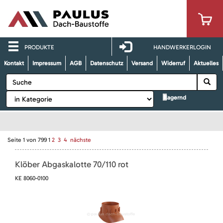
PRODUKTE
HANDWERKERLOGIN
Kontakt
Impressum
AGB
Datenschutz
Versand
Widerruf
Aktuelles
lagernd
Seite
1
von
799
1
2
3
4
nächste
Klöber Abgaskalotte 70/110 rot
KE 8060-0100