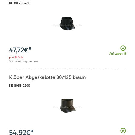
KE 8060-0450
47,72
€*
Auf Lager: 19
pro
Stück
*inkl. MwSt zzgl. Versand
Klöber Abgaskalotte 80/125 braun
KE 8065-0200
54,92
€*