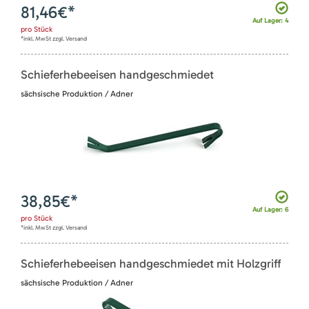
81,46
€*
Auf Lager: 4
pro
Stück
*inkl. MwSt zzgl. Versand
Schieferhebeeisen handgeschmiedet
sächsische Produktion / Adner
38,85
€*
Auf Lager: 6
pro
Stück
*inkl. MwSt zzgl. Versand
Schieferhebeeisen handgeschmiedet mit Holzgriff
sächsische Produktion / Adner