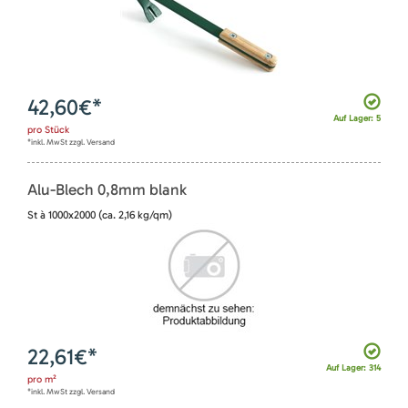
42,60
€*
Auf Lager: 5
pro
Stück
*inkl. MwSt zzgl. Versand
Alu-Blech 0,8mm blank
St à 1000x2000 (ca. 2,16 kg/qm)
22,61
€*
Auf Lager: 314
pro
m²
*inkl. MwSt zzgl. Versand