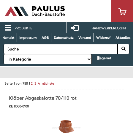
PRODUKTE
HANDWERKERLOGIN
Kontakt
Impressum
AGB
Datenschutz
Versand
Widerruf
Aktuelles
lagernd
Seite
1
von
799
1
2
3
4
nächste
Klöber Abgaskalotte 70/110 rot
KE 8060-0100