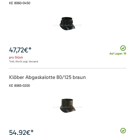
KE 8060-0450
47,72
€*
Auf Lager: 19
pro
Stück
*inkl. MwSt zzgl. Versand
Klöber Abgaskalotte 80/125 braun
KE 8065-0200
54,92
€*