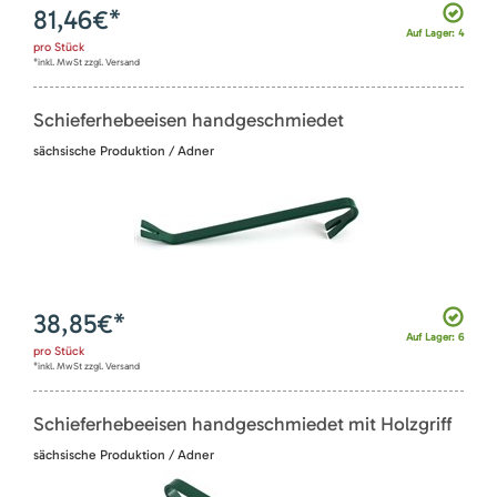
81,46
€*
Auf Lager: 4
pro
Stück
*inkl. MwSt zzgl. Versand
Schieferhebeeisen handgeschmiedet
sächsische Produktion / Adner
38,85
€*
Auf Lager: 6
pro
Stück
*inkl. MwSt zzgl. Versand
Schieferhebeeisen handgeschmiedet mit Holzgriff
sächsische Produktion / Adner