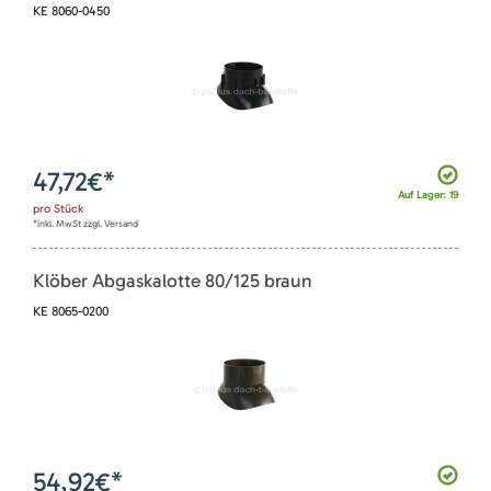
KE 8060-0450
47,72
€*
Auf Lager: 19
pro
Stück
*inkl. MwSt zzgl. Versand
Klöber Abgaskalotte 80/125 braun
KE 8065-0200
54,92
€*