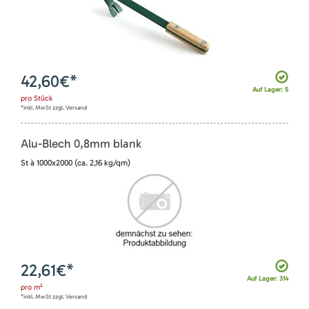
42,60
€*
Auf Lager: 5
pro
Stück
*inkl. MwSt zzgl. Versand
Alu-Blech 0,8mm blank
St à 1000x2000 (ca. 2,16 kg/qm)
22,61
€*
Auf Lager: 314
pro
m²
*inkl. MwSt zzgl. Versand