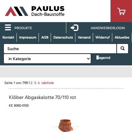
PRODUKTE
HANDWERKERLOGIN
Kontakt
Impressum
AGB
Datenschutz
Versand
Widerruf
Aktuelles
lagernd
Seite
1
von
799
1
2
3
4
nächste
Klöber Abgaskalotte 70/110 rot
KE 8060-0100