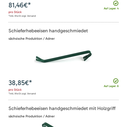
81,46
€*
Auf Lager: 4
pro
Stück
*inkl. MwSt zzgl. Versand
Schieferhebeeisen handgeschmiedet
sächsische Produktion / Adner
38,85
€*
Auf Lager: 6
pro
Stück
*inkl. MwSt zzgl. Versand
Schieferhebeeisen handgeschmiedet mit Holzgriff
sächsische Produktion / Adner