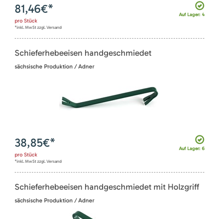
81,46
€*
Auf Lager: 4
pro
Stück
*inkl. MwSt zzgl. Versand
Schieferhebeeisen handgeschmiedet
sächsische Produktion / Adner
38,85
€*
Auf Lager: 6
pro
Stück
*inkl. MwSt zzgl. Versand
Schieferhebeeisen handgeschmiedet mit Holzgriff
sächsische Produktion / Adner