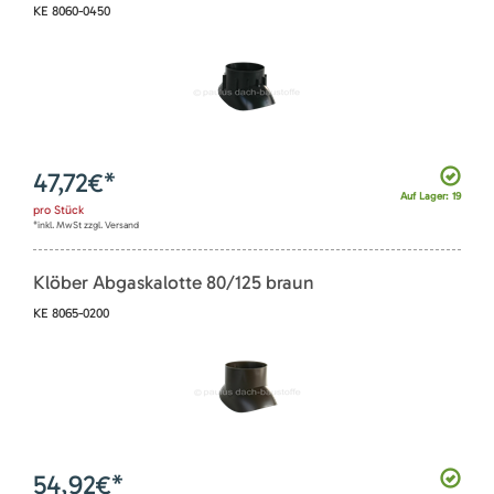
KE 8060-0450
47,72
€*
Auf Lager: 19
pro
Stück
*inkl. MwSt zzgl. Versand
Klöber Abgaskalotte 80/125 braun
KE 8065-0200
54,92
€*