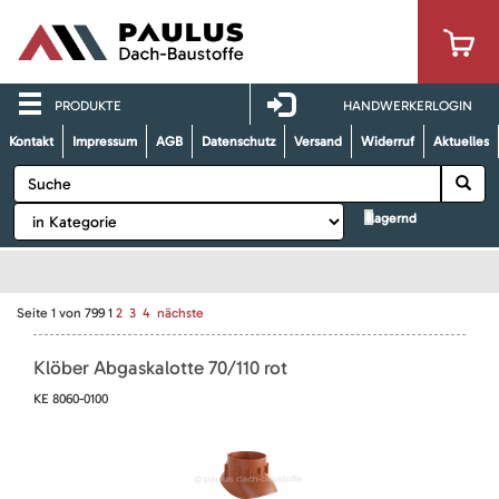
PRODUKTE
HANDWERKERLOGIN
Kontakt
Impressum
AGB
Datenschutz
Versand
Widerruf
Aktuelles
lagernd
Seite
1
von
799
1
2
3
4
nächste
Klöber Abgaskalotte 70/110 rot
KE 8060-0100