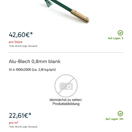
42,60
€*
Auf Lager: 5
pro
Stück
*inkl. MwSt zzgl. Versand
Alu-Blech 0,8mm blank
St à 1000x2000 (ca. 2,16 kg/qm)
22,61
€*
Auf Lager: 314
pro
m²
*inkl. MwSt zzgl. Versand