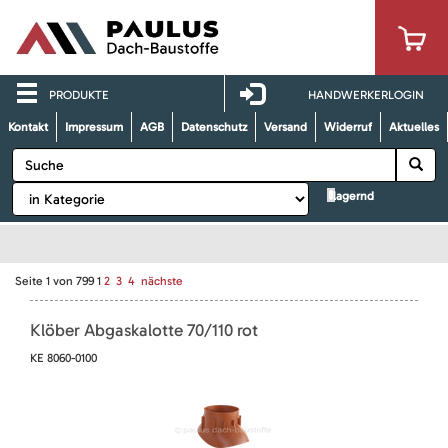
PRODUKTE
HANDWERKERLOGIN
Kontakt
Impressum
AGB
Datenschutz
Versand
Widerruf
Aktuelles
lagernd
Seite
1
von
799
1
2
3
4
nächste
Klöber Abgaskalotte 70/110 rot
KE 8060-0100