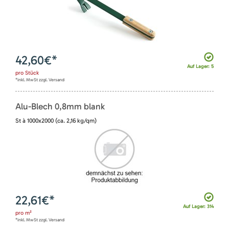
42,60
€*
Auf Lager: 5
pro
Stück
*inkl. MwSt zzgl. Versand
Alu-Blech 0,8mm blank
St à 1000x2000 (ca. 2,16 kg/qm)
22,61
€*
Auf Lager: 314
pro
m²
*inkl. MwSt zzgl. Versand