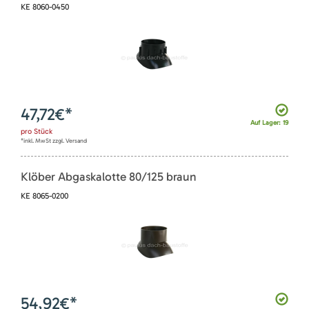
KE 8060-0450
47,72
€*
Auf Lager: 19
pro
Stück
*inkl. MwSt zzgl. Versand
Klöber Abgaskalotte 80/125 braun
KE 8065-0200
54,92
€*