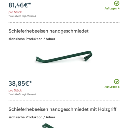
81,46
€*
Auf Lager: 4
pro
Stück
*inkl. MwSt zzgl. Versand
Schieferhebeeisen handgeschmiedet
sächsische Produktion / Adner
38,85
€*
Auf Lager: 6
pro
Stück
*inkl. MwSt zzgl. Versand
Schieferhebeeisen handgeschmiedet mit Holzgriff
sächsische Produktion / Adner