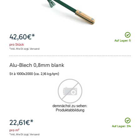
42,60
€*
Auf Lager: 5
pro
Stück
*inkl. MwSt zzgl. Versand
Alu-Blech 0,8mm blank
St à 1000x2000 (ca. 2,16 kg/qm)
22,61
€*
Auf Lager: 314
pro
m²
*inkl. MwSt zzgl. Versand