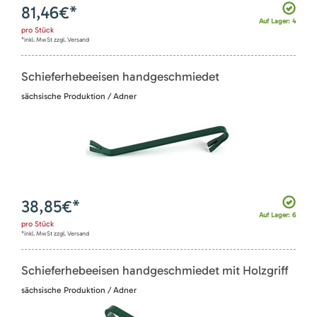
81,46
€*
Auf Lager: 4
pro
Stück
*inkl. MwSt zzgl. Versand
Schieferhebeeisen handgeschmiedet
sächsische Produktion / Adner
38,85
€*
Auf Lager: 6
pro
Stück
*inkl. MwSt zzgl. Versand
Schieferhebeeisen handgeschmiedet mit Holzgriff
sächsische Produktion / Adner