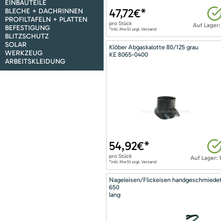
EINBAUTEILE
47,72
€*
BLECHE + DACHRINNEN
PROFILTAFELN + PLATTEN
pro
Stück
Auf Lager:
BEFESTIGUNG
*inkl. MwSt zzgl. Versand
BLITZSCHUTZ
SOLAR
Klöber Abgaskalotte 80/125 grau
WERKZEUG
KE 8065-0400
ARBEITSKLEIDUNG
54,92
€*
pro
Stück
Auf Lager: 
*inkl. MwSt zzgl. Versand
Nageleisen/Flickeisen handgeschmiede
650
lang