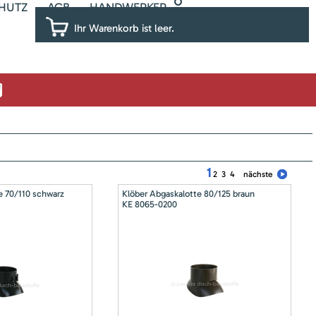
HUTZ
AGB
HANDWERKER
Ihr Warenkorb ist leer.
1
2
3
4
nächste
e 70/110 schwarz
Klöber Abgaskalotte 80/125 braun
KE 8065-0200