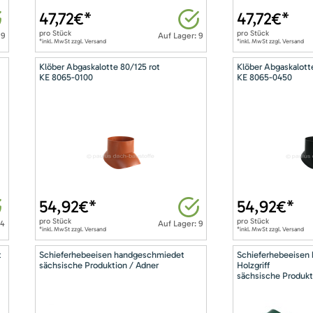
47,72
€*
47,72
€*
pro
Stück
pro
Stück
 9
Auf Lager: 9
*inkl. MwSt zzgl. Versand
*inkl. MwSt zzgl. Versand
Klöber Abgaskalotte 80/125 rot
Klöber Abgaskalott
KE 8065-0100
KE 8065-0450
54,92
€*
54,92
€*
pro
Stück
pro
Stück
14
Auf Lager: 9
*inkl. MwSt zzgl. Versand
*inkl. MwSt zzgl. Versand
t
Schieferhebeeisen handgeschmiedet
Schieferhebeeisen
sächsische Produktion / Adner
Holzgriff
sächsische Produkt