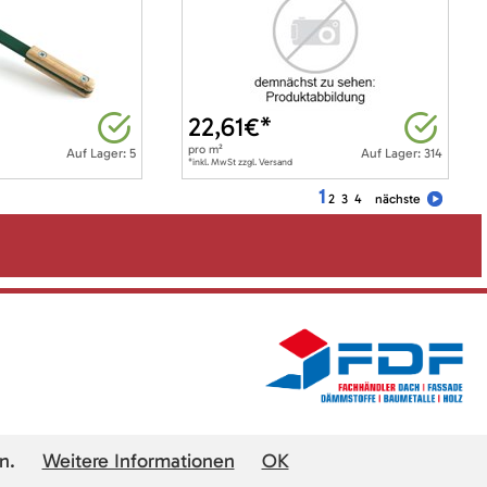
22,61
€*
pro
m²
Auf Lager: 5
Auf Lager: 314
*inkl. MwSt zzgl. Versand
1
2
3
4
nächste
n.
Weitere Informationen
OK