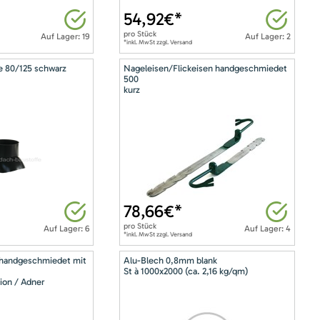
54,92
€*
pro
Stück
Auf Lager: 19
Auf Lager: 2
*inkl. MwSt zzgl. Versand
e 80/125 schwarz
Nageleisen/Flickeisen handgeschmiedet
500
kurz
78,66
€*
pro
Stück
Auf Lager: 6
Auf Lager: 4
*inkl. MwSt zzgl. Versand
 handgeschmiedet mit
Alu-Blech 0,8mm blank
St à 1000x2000 (ca. 2,16 kg/qm)
ion / Adner