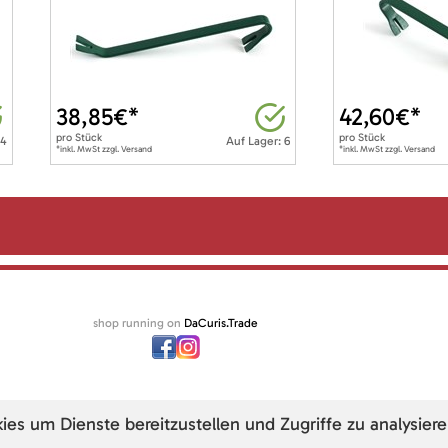
38,85
€*
42,60
€*
pro
Stück
pro
Stück
 4
Auf Lager: 6
*inkl. MwSt zzgl. Versand
*inkl. MwSt zzgl. Versand
shop running on
DaCuris.Trade
s um Dienste bereitzustellen und Zugriffe zu analysiere