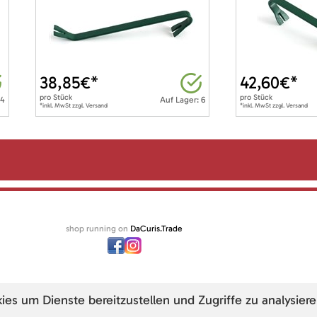
38,85
€*
42,60
€*
pro
Stück
pro
Stück
 4
Auf Lager: 6
*inkl. MwSt zzgl. Versand
*inkl. MwSt zzgl. Versand
shop running on
DaCuris.Trade
s um Dienste bereitzustellen und Zugriffe zu analysiere