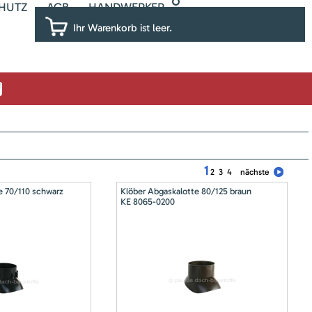
HUTZ
AGB
HANDWERKER
Ihr Warenkorb ist leer.
1
2
3
4
nächste
e 70/110 schwarz
Klöber Abgaskalotte 80/125 braun
KE 8065-0200