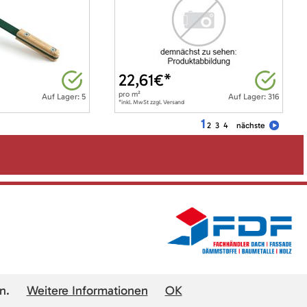
22,61
€*
pro
m²
Auf Lager: 5
Auf Lager: 316
*inkl. MwSt zzgl. Versand
1
2
3
4
nächste
n.
Weitere Informationen
OK