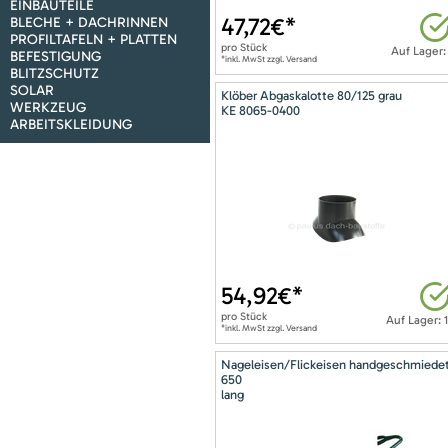
EINBAUTEILE
47,72
€*
BLECHE + DACHRINNEN
PROFILTAFELN + PLATTEN
pro
Stück
Auf Lager:
BEFESTIGUNG
*inkl. MwSt zzgl. Versand
BLITZSCHUTZ
SOLAR
Klöber Abgaskalotte 80/125 grau
WERKZEUG
KE 8065-0400
ARBEITSKLEIDUNG
54,92
€*
pro
Stück
Auf Lager: 
*inkl. MwSt zzgl. Versand
Nageleisen/Flickeisen handgeschmiede
650
lang