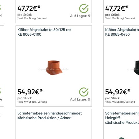
47,72
€*
47,72
€*
pro
Stück
pro
Stück
 9
Auf Lager: 9
*inkl. MwSt zzgl. Versand
*inkl. MwSt zzgl. Versand
Klöber Abgaskalotte 80/125 rot
Klöber Abgaskalott
KE 8065-0100
KE 8065-0450
54,92
€*
54,92
€*
pro
Stück
pro
Stück
14
Auf Lager: 9
*inkl. MwSt zzgl. Versand
*inkl. MwSt zzgl. Versand
t
Schieferhebeeisen handgeschmiedet
Schieferhebeeisen
sächsische Produktion / Adner
Holzgriff
sächsische Produkt