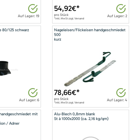
54,92
€*
pro
Stück
Auf Lager: 19
Auf Lager: 2
*inkl. MwSt zzgl. Versand
e 80/125 schwarz
Nageleisen/Flickeisen handgeschmiedet
500
kurz
78,66
€*
pro
Stück
Auf Lager: 6
Auf Lager: 4
*inkl. MwSt zzgl. Versand
 handgeschmiedet mit
Alu-Blech 0,8mm blank
St à 1000x2000 (ca. 2,16 kg/qm)
ion / Adner