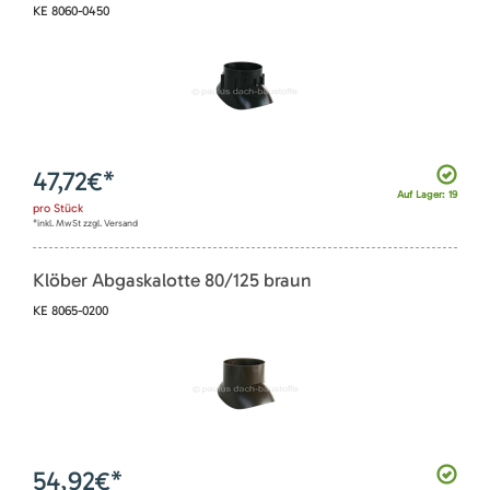
KE 8060-0450
47,72
€*
Auf Lager: 19
pro
Stück
*inkl. MwSt zzgl. Versand
Klöber Abgaskalotte 80/125 braun
KE 8065-0200
54,92
€*