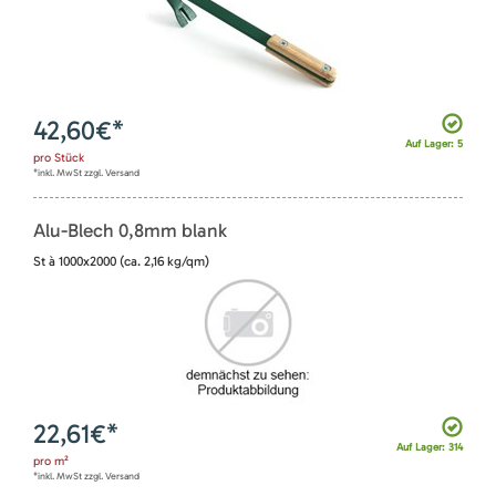
42,60
€*
Auf Lager: 5
pro
Stück
*inkl. MwSt zzgl. Versand
Alu-Blech 0,8mm blank
St à 1000x2000 (ca. 2,16 kg/qm)
22,61
€*
Auf Lager: 314
pro
m²
*inkl. MwSt zzgl. Versand