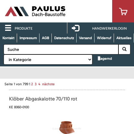
PRODUKTE
HANDWERKERLOGIN
Kontakt
Impressum
AGB
Datenschutz
Versand
Widerruf
Aktuelles
lagernd
Seite
1
von
799
1
2
3
4
nächste
Klöber Abgaskalotte 70/110 rot
KE 8060-0100