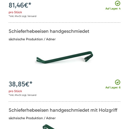
81,46
€*
Auf Lager: 4
pro
Stück
*inkl. MwSt zzgl. Versand
Schieferhebeeisen handgeschmiedet
sächsische Produktion / Adner
38,85
€*
Auf Lager: 6
pro
Stück
*inkl. MwSt zzgl. Versand
Schieferhebeeisen handgeschmiedet mit Holzgriff
sächsische Produktion / Adner