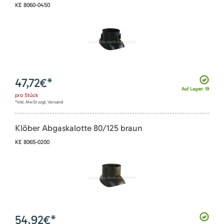
KE 8060-0450
47,72
€*
Auf Lager: 19
pro
Stück
*inkl. MwSt zzgl. Versand
Klöber Abgaskalotte 80/125 braun
KE 8065-0200
54,92
€*