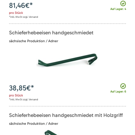
81,46
€*
Auf Lager: 4
pro
Stück
*inkl. MwSt zzgl. Versand
Schieferhebeeisen handgeschmiedet
sächsische Produktion / Adner
38,85
€*
Auf Lager: 6
pro
Stück
*inkl. MwSt zzgl. Versand
Schieferhebeeisen handgeschmiedet mit Holzgriff
sächsische Produktion / Adner