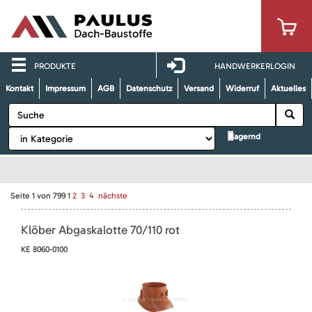
PRODUKTE
HANDWERKERLOGIN
Kontakt
Impressum
AGB
Datenschutz
Versand
Widerruf
Aktuelles
lagernd
Seite
1
von
799
1
2
3
4
nächste
Klöber Abgaskalotte 70/110 rot
KE 8060-0100