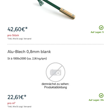
42,60
€*
Auf Lager: 5
pro
Stück
*inkl. MwSt zzgl. Versand
Alu-Blech 0,8mm blank
St à 1000x2000 (ca. 2,16 kg/qm)
22,61
€*
Auf Lager: 314
pro
m²
*inkl. MwSt zzgl. Versand