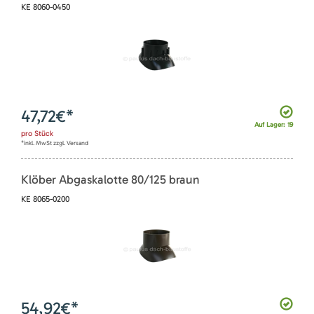
KE 8060-0450
47,72
€*
Auf Lager: 19
pro
Stück
*inkl. MwSt zzgl. Versand
Klöber Abgaskalotte 80/125 braun
KE 8065-0200
54,92
€*