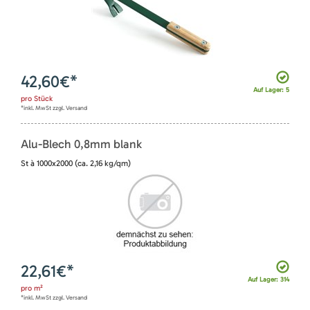
42,60
€*
Auf Lager: 5
pro
Stück
*inkl. MwSt zzgl. Versand
Alu-Blech 0,8mm blank
St à 1000x2000 (ca. 2,16 kg/qm)
22,61
€*
Auf Lager: 314
pro
m²
*inkl. MwSt zzgl. Versand