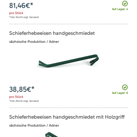
81,46
€*
Auf Lager: 4
pro
Stück
*inkl. MwSt zzgl. Versand
Schieferhebeeisen handgeschmiedet
sächsische Produktion / Adner
38,85
€*
Auf Lager: 6
pro
Stück
*inkl. MwSt zzgl. Versand
Schieferhebeeisen handgeschmiedet mit Holzgriff
sächsische Produktion / Adner