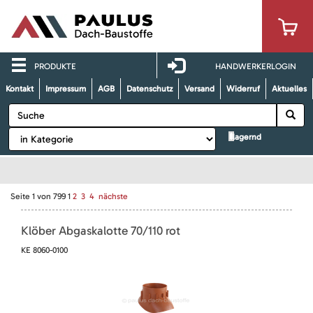
PRODUKTE
HANDWERKERLOGIN
Kontakt
Impressum
AGB
Datenschutz
Versand
Widerruf
Aktuelles
lagernd
Seite
1
von
799
1
2
3
4
nächste
Klöber Abgaskalotte 70/110 rot
KE 8060-0100