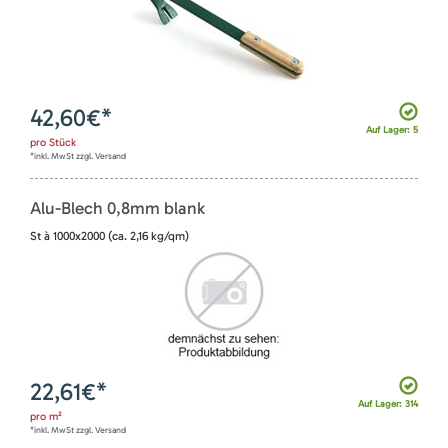
42,60
€*
Auf Lager: 5
pro
Stück
*inkl. MwSt zzgl. Versand
Alu-Blech 0,8mm blank
St à 1000x2000 (ca. 2,16 kg/qm)
22,61
€*
Auf Lager: 314
pro
m²
*inkl. MwSt zzgl. Versand