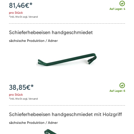
81,46
€*
Auf Lager: 4
pro
Stück
*inkl. MwSt zzgl. Versand
Schieferhebeeisen handgeschmiedet
sächsische Produktion / Adner
38,85
€*
Auf Lager: 6
pro
Stück
*inkl. MwSt zzgl. Versand
Schieferhebeeisen handgeschmiedet mit Holzgriff
sächsische Produktion / Adner