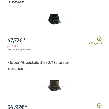
KE 8060-0450
47,72
€*
Auf Lager: 19
pro
Stück
*inkl. MwSt zzgl. Versand
Klöber Abgaskalotte 80/125 braun
KE 8065-0200
54,92
€*