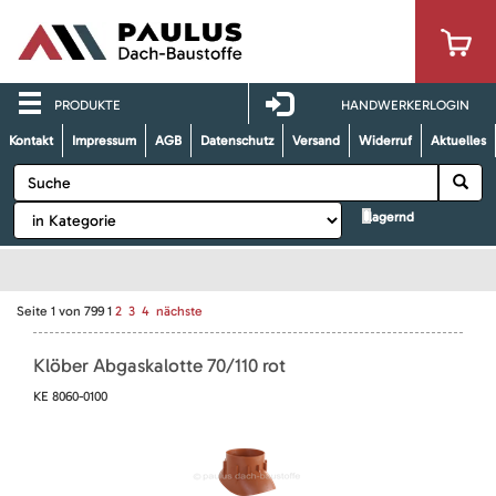
PRODUKTE
HANDWERKERLOGIN
Kontakt
Impressum
AGB
Datenschutz
Versand
Widerruf
Aktuelles
lagernd
Seite
1
von
799
1
2
3
4
nächste
Klöber Abgaskalotte 70/110 rot
KE 8060-0100