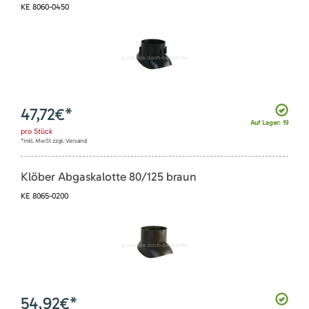
KE 8060-0450
47,72
€*
Auf Lager: 19
pro
Stück
*inkl. MwSt zzgl. Versand
Klöber Abgaskalotte 80/125 braun
KE 8065-0200
54,92
€*