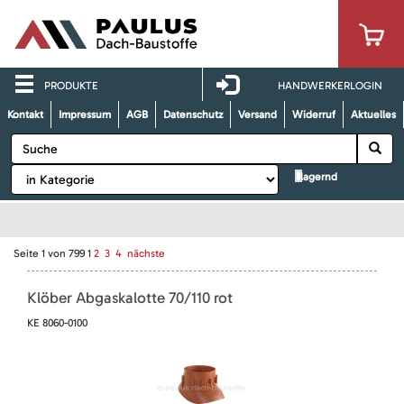
PRODUKTE
HANDWERKERLOGIN
Kontakt
Impressum
AGB
Datenschutz
Versand
Widerruf
Aktuelles
lagernd
Seite
1
von
799
1
2
3
4
nächste
Klöber Abgaskalotte 70/110 rot
KE 8060-0100