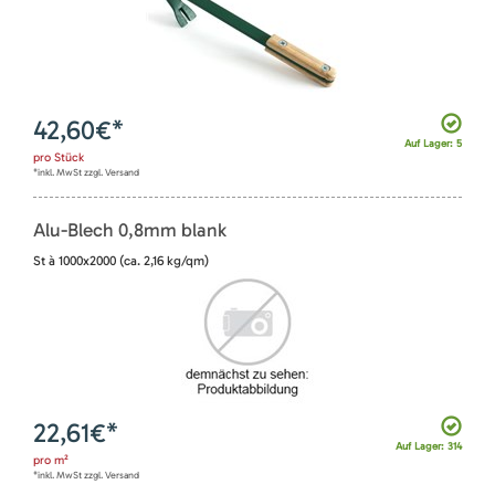
42,60
€*
Auf Lager: 5
pro
Stück
*inkl. MwSt zzgl. Versand
Alu-Blech 0,8mm blank
St à 1000x2000 (ca. 2,16 kg/qm)
22,61
€*
Auf Lager: 314
pro
m²
*inkl. MwSt zzgl. Versand