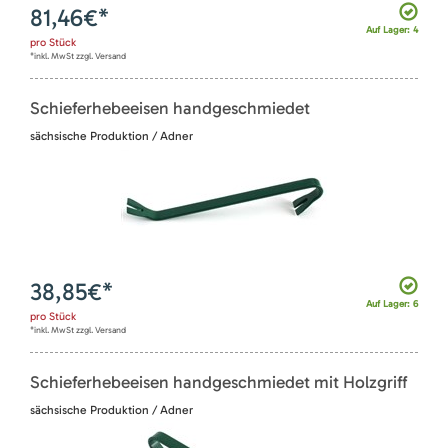
81,46
€*
Auf Lager: 4
pro
Stück
*inkl. MwSt zzgl. Versand
Schieferhebeeisen handgeschmiedet
sächsische Produktion / Adner
38,85
€*
Auf Lager: 6
pro
Stück
*inkl. MwSt zzgl. Versand
Schieferhebeeisen handgeschmiedet mit Holzgriff
sächsische Produktion / Adner