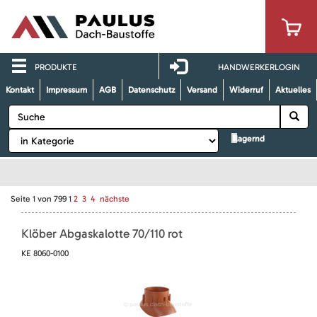
PRODUKTE
HANDWERKERLOGIN
Kontakt
Impressum
AGB
Datenschutz
Versand
Widerruf
Aktuelles
lagernd
Seite
1
von
799
1
2
3
4
nächste
Klöber Abgaskalotte 70/110 rot
KE 8060-0100