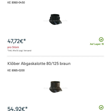
KE 8060-0450
47,72
€*
Auf Lager: 19
pro
Stück
*inkl. MwSt zzgl. Versand
Klöber Abgaskalotte 80/125 braun
KE 8065-0200
54,92
€*