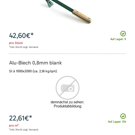
42,60
€*
Auf Lager: 5
pro
Stück
*inkl. MwSt zzgl. Versand
Alu-Blech 0,8mm blank
St à 1000x2000 (ca. 2,16 kg/qm)
22,61
€*
Auf Lager: 314
pro
m²
*inkl. MwSt zzgl. Versand