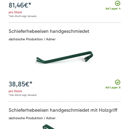
81,46
€*
Auf Lager: 4
pro
Stück
*inkl. MwSt zzgl. Versand
Schieferhebeeisen handgeschmiedet
sächsische Produktion / Adner
38,85
€*
Auf Lager: 6
pro
Stück
*inkl. MwSt zzgl. Versand
Schieferhebeeisen handgeschmiedet mit Holzgriff
sächsische Produktion / Adner