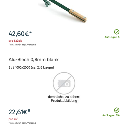
42,60
€*
Auf Lager: 5
pro
Stück
*inkl. MwSt zzgl. Versand
Alu-Blech 0,8mm blank
St à 1000x2000 (ca. 2,16 kg/qm)
22,61
€*
Auf Lager: 314
pro
m²
*inkl. MwSt zzgl. Versand