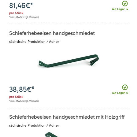
81,46
€*
Auf Lager: 4
pro
Stück
*inkl. MwSt zzgl. Versand
Schieferhebeeisen handgeschmiedet
sächsische Produktion / Adner
38,85
€*
Auf Lager: 6
pro
Stück
*inkl. MwSt zzgl. Versand
Schieferhebeeisen handgeschmiedet mit Holzgriff
sächsische Produktion / Adner