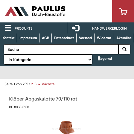
PRODUKTE
HANDWERKERLOGIN
Kontakt
Impressum
AGB
Datenschutz
Versand
Widerruf
Aktuelles
lagernd
Seite
1
von
799
1
2
3
4
nächste
Klöber Abgaskalotte 70/110 rot
KE 8060-0100