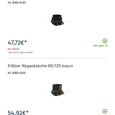
KE 8060-0450
47,72
€*
Auf Lager: 19
pro
Stück
*inkl. MwSt zzgl. Versand
Klöber Abgaskalotte 80/125 braun
KE 8065-0200
54,92
€*