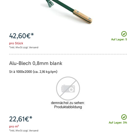
42,60
€*
Auf Lager: 5
pro
Stück
*inkl. MwSt zzgl. Versand
Alu-Blech 0,8mm blank
St à 1000x2000 (ca. 2,16 kg/qm)
22,61
€*
Auf Lager: 314
pro
m²
*inkl. MwSt zzgl. Versand