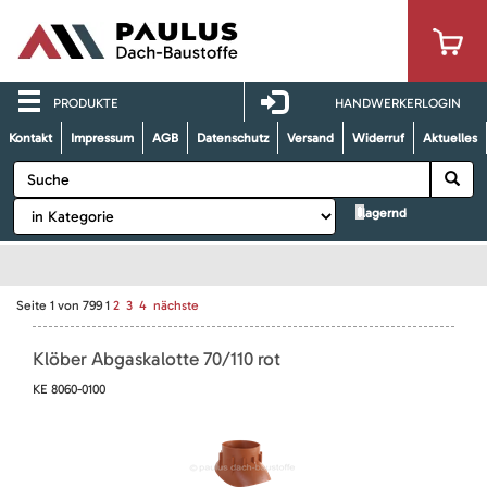
PRODUKTE
HANDWERKERLOGIN
Kontakt
Impressum
AGB
Datenschutz
Versand
Widerruf
Aktuelles
lagernd
Seite
1
von
799
1
2
3
4
nächste
Klöber Abgaskalotte 70/110 rot
KE 8060-0100