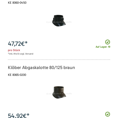
KE 8060-0450
47,72
€*
Auf Lager: 19
pro
Stück
*inkl. MwSt zzgl. Versand
Klöber Abgaskalotte 80/125 braun
KE 8065-0200
54,92
€*