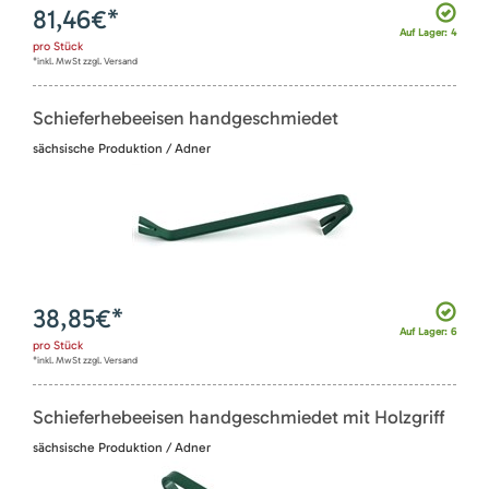
81,46
€*
Auf Lager: 4
pro
Stück
*inkl. MwSt zzgl. Versand
Schieferhebeeisen handgeschmiedet
sächsische Produktion / Adner
38,85
€*
Auf Lager: 6
pro
Stück
*inkl. MwSt zzgl. Versand
Schieferhebeeisen handgeschmiedet mit Holzgriff
sächsische Produktion / Adner