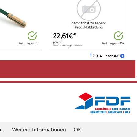
22,61
€*
pro
m²
Auf Lager: 5
Auf Lager: 314
*inkl. MwSt zzgl. Versand
1
2
3
4
nächste
n.
Weitere Informationen
OK