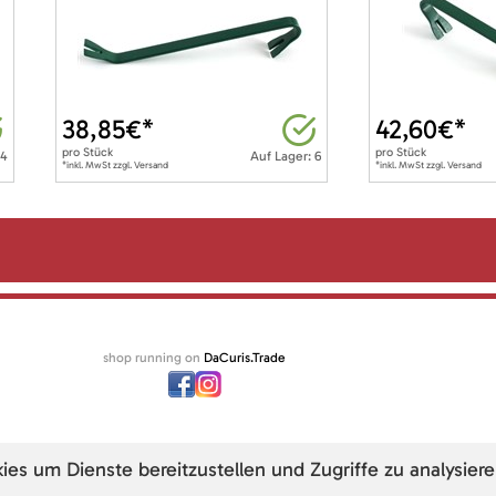
38,85
€*
42,60
€*
pro
Stück
pro
Stück
 4
Auf Lager: 6
*inkl. MwSt zzgl. Versand
*inkl. MwSt zzgl. Versand
shop running on
DaCuris.Trade
s um Dienste bereitzustellen und Zugriffe zu analysiere