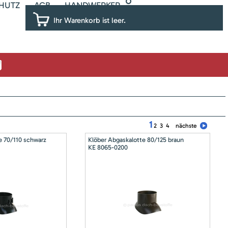
HUTZ
AGB
HANDWERKER
Ihr Warenkorb ist leer.
1
2
3
4
nächste
e 70/110 schwarz
Klöber Abgaskalotte 80/125 braun
KE 8065-0200