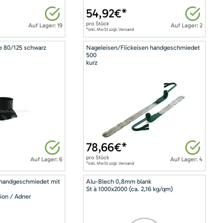
54,92
€*
pro
Stück
Auf Lager: 19
Auf Lager: 2
*inkl. MwSt zzgl. Versand
e 80/125 schwarz
Nageleisen/Flickeisen handgeschmiedet
500
kurz
78,66
€*
pro
Stück
Auf Lager: 6
Auf Lager: 4
*inkl. MwSt zzgl. Versand
 handgeschmiedet mit
Alu-Blech 0,8mm blank
St à 1000x2000 (ca. 2,16 kg/qm)
ion / Adner