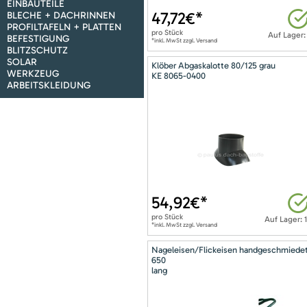
EINBAUTEILE
47,72
€*
BLECHE + DACHRINNEN
PROFILTAFELN + PLATTEN
pro
Stück
Auf Lager:
BEFESTIGUNG
*inkl. MwSt zzgl. Versand
BLITZSCHUTZ
SOLAR
Klöber Abgaskalotte 80/125 grau
WERKZEUG
KE 8065-0400
ARBEITSKLEIDUNG
54,92
€*
pro
Stück
Auf Lager: 
*inkl. MwSt zzgl. Versand
Nageleisen/Flickeisen handgeschmiede
650
lang