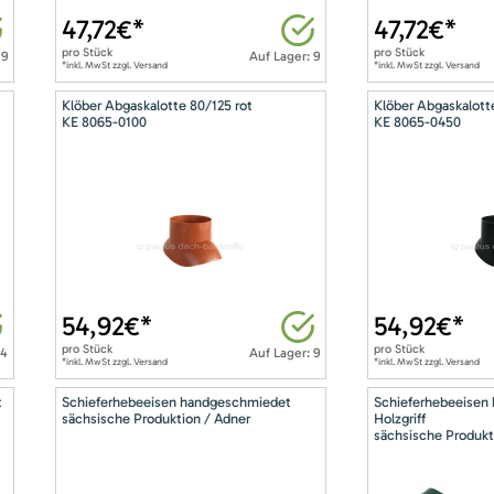
47,72
€*
47,72
€*
pro
Stück
pro
Stück
 9
Auf Lager: 9
*inkl. MwSt zzgl. Versand
*inkl. MwSt zzgl. Versand
Klöber Abgaskalotte 80/125 rot
Klöber Abgaskalott
KE 8065-0100
KE 8065-0450
54,92
€*
54,92
€*
pro
Stück
pro
Stück
14
Auf Lager: 9
*inkl. MwSt zzgl. Versand
*inkl. MwSt zzgl. Versand
t
Schieferhebeeisen handgeschmiedet
Schieferhebeeisen
sächsische Produktion / Adner
Holzgriff
sächsische Produkt