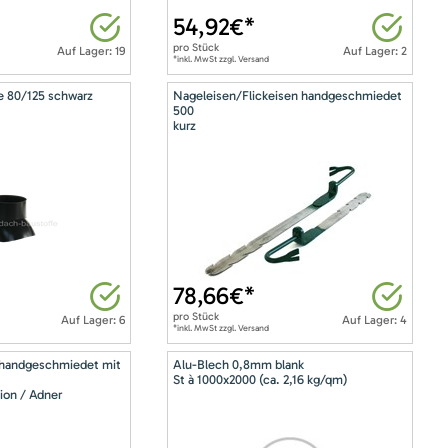
54,92
€*
pro
Stück
Auf Lager: 19
Auf Lager: 2
*inkl. MwSt zzgl. Versand
e 80/125 schwarz
Nageleisen/Flickeisen handgeschmiedet
500
kurz
78,66
€*
pro
Stück
Auf Lager: 6
Auf Lager: 4
*inkl. MwSt zzgl. Versand
 handgeschmiedet mit
Alu-Blech 0,8mm blank
St à 1000x2000 (ca. 2,16 kg/qm)
ion / Adner