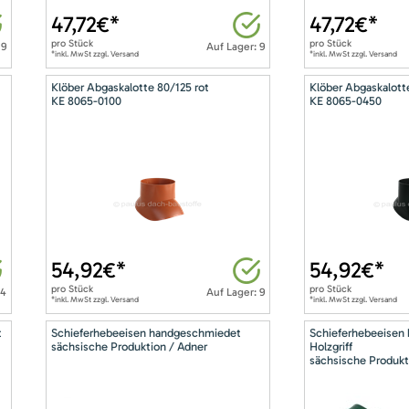
47,72
€*
47,72
€*
pro
Stück
pro
Stück
 9
Auf Lager: 9
*inkl. MwSt zzgl. Versand
*inkl. MwSt zzgl. Versand
Klöber Abgaskalotte 80/125 rot
Klöber Abgaskalott
KE 8065-0100
KE 8065-0450
54,92
€*
54,92
€*
pro
Stück
pro
Stück
14
Auf Lager: 9
*inkl. MwSt zzgl. Versand
*inkl. MwSt zzgl. Versand
t
Schieferhebeeisen handgeschmiedet
Schieferhebeeisen
sächsische Produktion / Adner
Holzgriff
sächsische Produkt