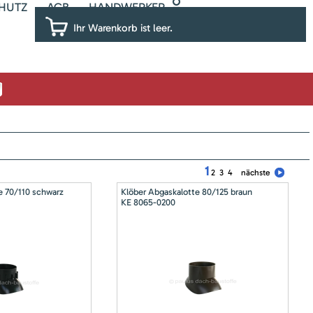
HUTZ
AGB
HANDWERKER
Ihr Warenkorb ist leer.
1
2
3
4
nächste
e 70/110 schwarz
Klöber Abgaskalotte 80/125 braun
KE 8065-0200