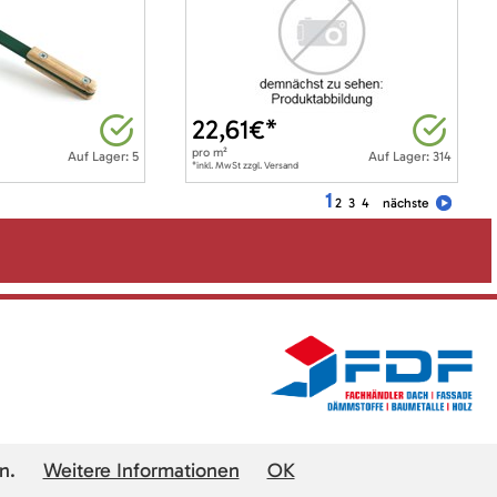
22,61
€*
pro
m²
Auf Lager: 5
Auf Lager: 314
*inkl. MwSt zzgl. Versand
1
2
3
4
nächste
n.
Weitere Informationen
OK