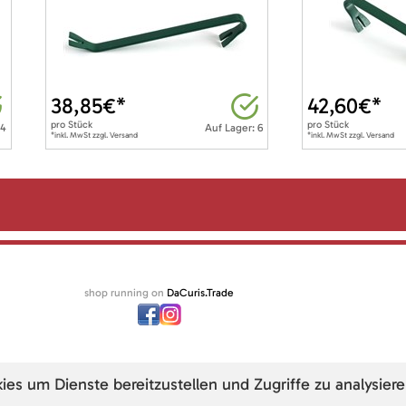
38,85
€*
42,60
€*
pro
Stück
pro
Stück
 4
Auf Lager: 6
*inkl. MwSt zzgl. Versand
*inkl. MwSt zzgl. Versand
shop running on
DaCuris.Trade
s um Dienste bereitzustellen und Zugriffe zu analysiere