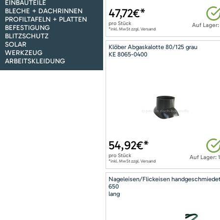
EINBAUTEILE
47,72
€*
BLECHE + DACHRINNEN
PROFILTAFELN + PLATTEN
pro
Stück
Auf Lager:
BEFESTIGUNG
*inkl. MwSt zzgl. Versand
BLITZSCHUTZ
SOLAR
Klöber Abgaskalotte 80/125 grau
WERKZEUG
KE 8065-0400
ARBEITSKLEIDUNG
54,92
€*
pro
Stück
Auf Lager: 
*inkl. MwSt zzgl. Versand
Nageleisen/Flickeisen handgeschmiede
650
lang