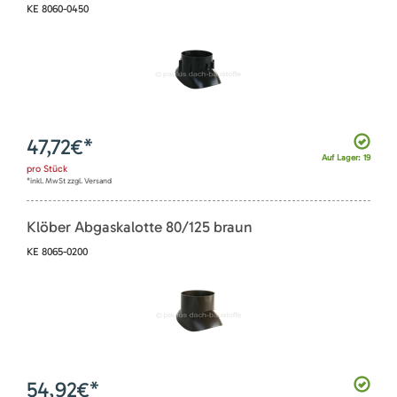
KE 8060-0450
47,72
€*
Auf Lager: 19
pro
Stück
*inkl. MwSt zzgl. Versand
Klöber Abgaskalotte 80/125 braun
KE 8065-0200
54,92
€*