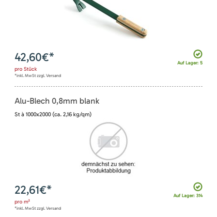
42,60
€*
Auf Lager: 5
pro
Stück
*inkl. MwSt zzgl. Versand
Alu-Blech 0,8mm blank
St à 1000x2000 (ca. 2,16 kg/qm)
22,61
€*
Auf Lager: 314
pro
m²
*inkl. MwSt zzgl. Versand