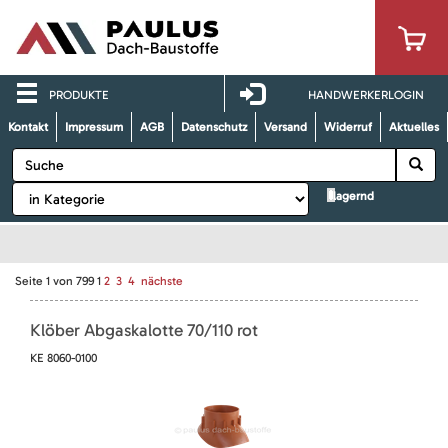
PRODUKTE
HANDWERKERLOGIN
Kontakt
Impressum
AGB
Datenschutz
Versand
Widerruf
Aktuelles
lagernd
Seite
1
von
799
1
2
3
4
nächste
Klöber Abgaskalotte 70/110 rot
KE 8060-0100