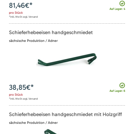
81,46
€*
Auf Lager: 4
pro
Stück
*inkl. MwSt zzgl. Versand
Schieferhebeeisen handgeschmiedet
sächsische Produktion / Adner
38,85
€*
Auf Lager: 6
pro
Stück
*inkl. MwSt zzgl. Versand
Schieferhebeeisen handgeschmiedet mit Holzgriff
sächsische Produktion / Adner