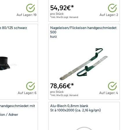
54,92
€*
pro
Stück
Auf Lager: 19
Auf Lager: 2
*inkl. MwSt zzgl. Versand
e 80/125 schwarz
Nageleisen/Flickeisen handgeschmiedet
500
kurz
78,66
€*
pro
Stück
Auf Lager: 6
Auf Lager: 4
*inkl. MwSt zzgl. Versand
 handgeschmiedet mit
Alu-Blech 0,8mm blank
St à 1000x2000 (ca. 2,16 kg/qm)
ion / Adner