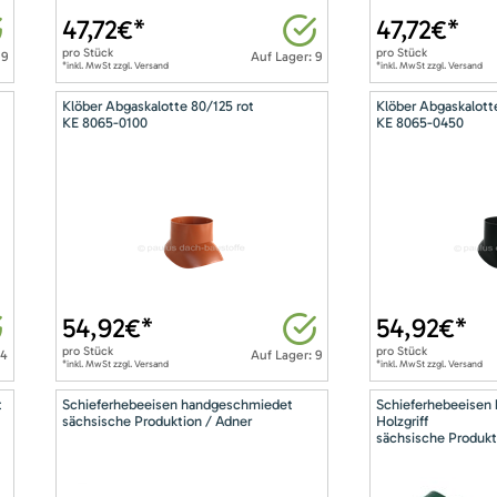
47,72
€*
47,72
€*
pro
Stück
pro
Stück
 9
Auf Lager: 9
*inkl. MwSt zzgl. Versand
*inkl. MwSt zzgl. Versand
Klöber Abgaskalotte 80/125 rot
Klöber Abgaskalott
KE 8065-0100
KE 8065-0450
54,92
€*
54,92
€*
pro
Stück
pro
Stück
14
Auf Lager: 9
*inkl. MwSt zzgl. Versand
*inkl. MwSt zzgl. Versand
t
Schieferhebeeisen handgeschmiedet
Schieferhebeeisen
sächsische Produktion / Adner
Holzgriff
sächsische Produkt