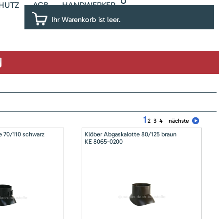
HUTZ
AGB
HANDWERKER
Ihr Warenkorb ist leer.
1
2
3
4
nächste
e 70/110 schwarz
Klöber Abgaskalotte 80/125 braun
KE 8065-0200