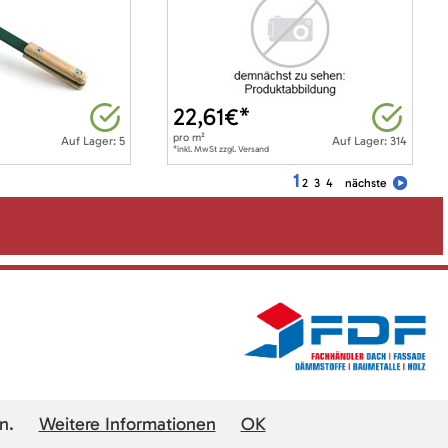
22,61
€*
pro
m²
Auf Lager: 5
Auf Lager: 314
*inkl. MwSt zzgl. Versand
1
2
3
4
nächste
n.
Weitere Informationen
OK