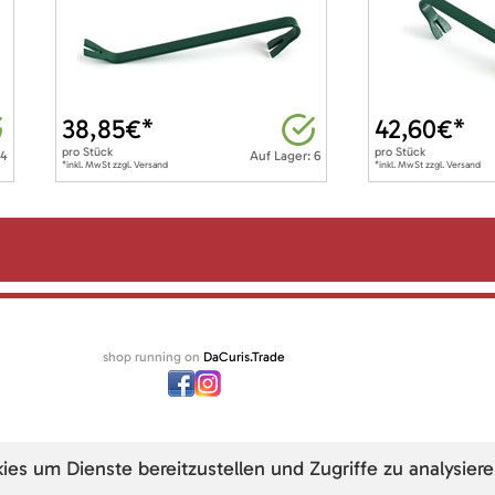
38,85
€*
42,60
€*
pro
Stück
pro
Stück
 4
Auf Lager: 6
*inkl. MwSt zzgl. Versand
*inkl. MwSt zzgl. Versand
shop running on
DaCuris.Trade
s um Dienste bereitzustellen und Zugriffe zu analysiere