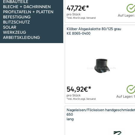
EINBAUTEILE
47,72
€*
BLECHE + DACHRINNEN
PROFILTAFELN + PLATTEN
pro
Stück
Auf Lager:
BEFESTIGUNG
*inkl. MwSt zzgl. Versand
BLITZSCHUTZ
SOLAR
Klöber Abgaskalotte 80/125 grau
WERKZEUG
KE 8065-0400
ARBEITSKLEIDUNG
54,92
€*
pro
Stück
Auf Lager: 
*inkl. MwSt zzgl. Versand
Nageleisen/Flickeisen handgeschmiede
650
lang