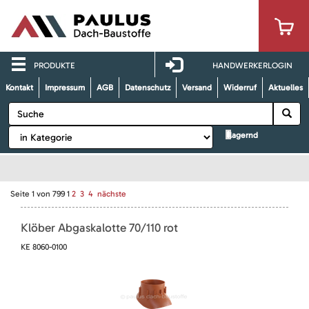
PRODUKTE
HANDWERKERLOGIN
Kontakt
Impressum
AGB
Datenschutz
Versand
Widerruf
Aktuelles
lagernd
Seite
1
von
799
1
2
3
4
nächste
Klöber Abgaskalotte 70/110 rot
KE 8060-0100