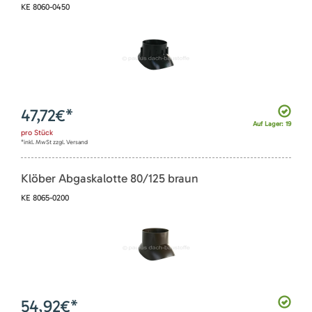
KE 8060-0450
47,72
€*
Auf Lager: 19
pro
Stück
*inkl. MwSt zzgl. Versand
Klöber Abgaskalotte 80/125 braun
KE 8065-0200
54,92
€*