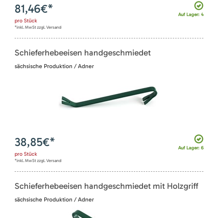
81,46
€*
Auf Lager: 4
pro
Stück
*inkl. MwSt zzgl. Versand
Schieferhebeeisen handgeschmiedet
sächsische Produktion / Adner
38,85
€*
Auf Lager: 6
pro
Stück
*inkl. MwSt zzgl. Versand
Schieferhebeeisen handgeschmiedet mit Holzgriff
sächsische Produktion / Adner