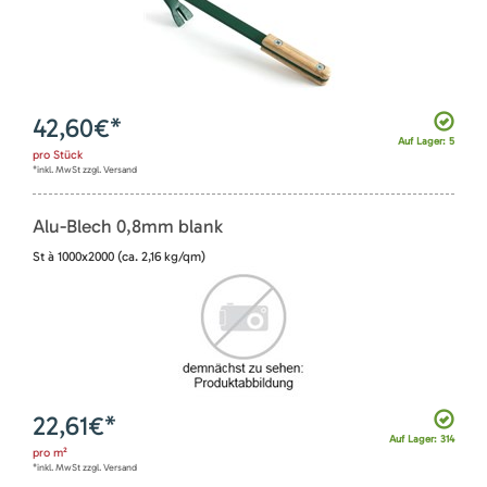
42,60
€*
Auf Lager: 5
pro
Stück
*inkl. MwSt zzgl. Versand
Alu-Blech 0,8mm blank
St à 1000x2000 (ca. 2,16 kg/qm)
22,61
€*
Auf Lager: 314
pro
m²
*inkl. MwSt zzgl. Versand