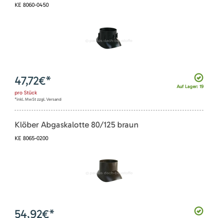
KE 8060-0450
47,72
€*
Auf Lager: 19
pro
Stück
*inkl. MwSt zzgl. Versand
Klöber Abgaskalotte 80/125 braun
KE 8065-0200
54,92
€*