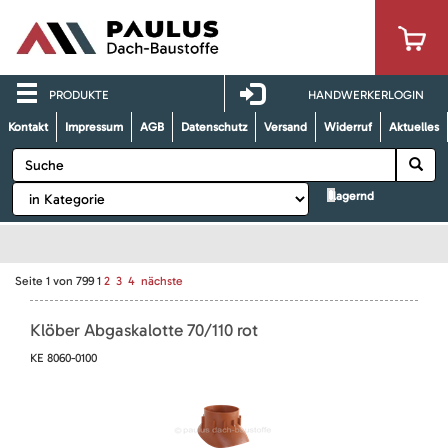
PRODUKTE
HANDWERKERLOGIN
Kontakt
Impressum
AGB
Datenschutz
Versand
Widerruf
Aktuelles
lagernd
Seite
1
von
799
1
2
3
4
nächste
Klöber Abgaskalotte 70/110 rot
KE 8060-0100