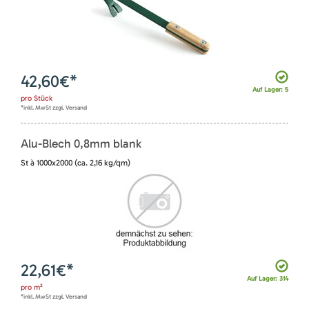
42,60
€*
Auf Lager: 5
pro
Stück
*inkl. MwSt zzgl. Versand
Alu-Blech 0,8mm blank
St à 1000x2000 (ca. 2,16 kg/qm)
22,61
€*
Auf Lager: 314
pro
m²
*inkl. MwSt zzgl. Versand