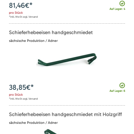
81,46
€*
Auf Lager: 4
pro
Stück
*inkl. MwSt zzgl. Versand
Schieferhebeeisen handgeschmiedet
sächsische Produktion / Adner
38,85
€*
Auf Lager: 6
pro
Stück
*inkl. MwSt zzgl. Versand
Schieferhebeeisen handgeschmiedet mit Holzgriff
sächsische Produktion / Adner