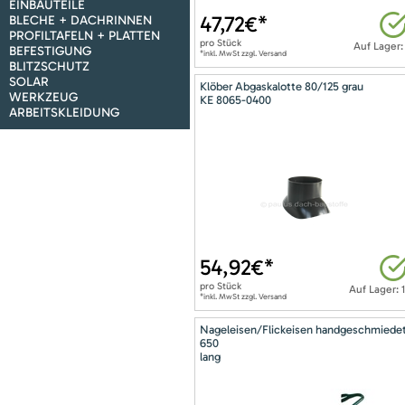
EINBAUTEILE
47,72
€*
BLECHE + DACHRINNEN
PROFILTAFELN + PLATTEN
pro
Stück
Auf Lager:
BEFESTIGUNG
*inkl. MwSt zzgl. Versand
BLITZSCHUTZ
SOLAR
Klöber Abgaskalotte 80/125 grau
WERKZEUG
KE 8065-0400
ARBEITSKLEIDUNG
54,92
€*
pro
Stück
Auf Lager: 
*inkl. MwSt zzgl. Versand
Nageleisen/Flickeisen handgeschmiede
650
lang