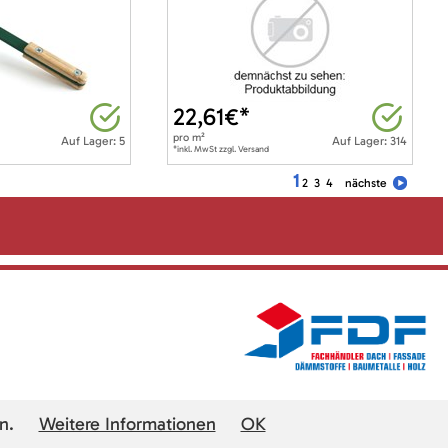
22,61
€*
pro
m²
Auf Lager: 5
Auf Lager: 314
*inkl. MwSt zzgl. Versand
1
2
3
4
nächste
n.
Weitere Informationen
OK