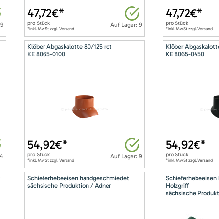
47,72
€*
47,72
€*
pro
Stück
pro
Stück
 9
Auf Lager: 9
*inkl. MwSt zzgl. Versand
*inkl. MwSt zzgl. Versand
Klöber Abgaskalotte 80/125 rot
Klöber Abgaskalott
KE 8065-0100
KE 8065-0450
54,92
€*
54,92
€*
pro
Stück
pro
Stück
14
Auf Lager: 9
*inkl. MwSt zzgl. Versand
*inkl. MwSt zzgl. Versand
t
Schieferhebeeisen handgeschmiedet
Schieferhebeeisen
sächsische Produktion / Adner
Holzgriff
sächsische Produkt