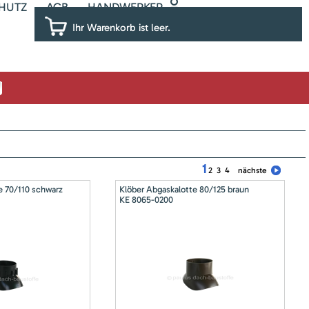
HUTZ
AGB
HANDWERKER
Ihr Warenkorb ist leer.
1
2
3
4
nächste
e 70/110 schwarz
Klöber Abgaskalotte 80/125 braun
KE 8065-0200