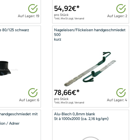
54,92
€*
pro
Stück
Auf Lager: 19
Auf Lager: 2
*inkl. MwSt zzgl. Versand
e 80/125 schwarz
Nageleisen/Flickeisen handgeschmiedet
500
kurz
78,66
€*
pro
Stück
Auf Lager: 6
Auf Lager: 4
*inkl. MwSt zzgl. Versand
 handgeschmiedet mit
Alu-Blech 0,8mm blank
St à 1000x2000 (ca. 2,16 kg/qm)
ion / Adner