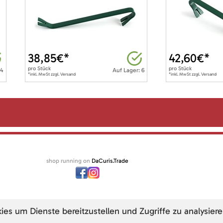
38,85
€*
42,60
€*
pro
Stück
pro
Stück
 4
Auf Lager: 6
*inkl. MwSt zzgl. Versand
*inkl. MwSt zzgl. Versand
shop running on
DaCuris.Trade
s um Dienste bereitzustellen und Zugriffe zu analysiere